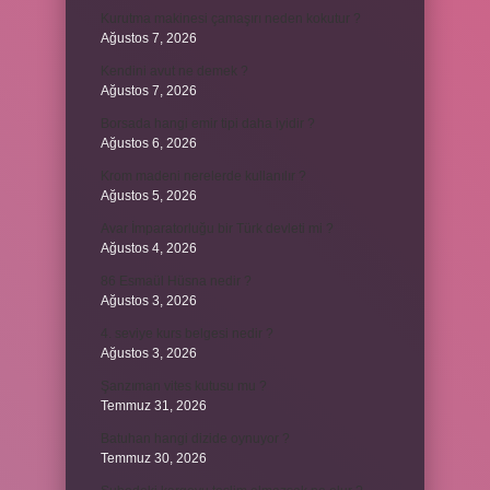
Kurutma makinesi çamaşırı neden kokutur ?
Ağustos 7, 2026
Kendini avut ne demek ?
Ağustos 7, 2026
Borsada hangi emir tipi daha iyidir ?
Ağustos 6, 2026
Krom madeni nerelerde kullanılır ?
Ağustos 5, 2026
Avar İmparatorluğu bir Türk devleti mi ?
Ağustos 4, 2026
86 Esmaül Hüsna nedir ?
Ağustos 3, 2026
4. seviye kurs belgesi nedir ?
Ağustos 3, 2026
Şanzıman vites kutusu mu ?
Temmuz 31, 2026
Batuhan hangi dizide oynuyor ?
Temmuz 30, 2026