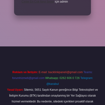
Cinler En Çok Neyi Sever
için
admin
riş adresi
www.betexper.xyz/
Reklam ve İletişim:
E-mail:
backlinkpaneli@gmail.com
Teams:
forumhizmeti@gmail.com
Whatsapp: 0262 606 0 726
Telegram:
@karabul
Yasal Uyarı:
Sitemiz, 5651 Sayılı Kanun gereğince Bilgi Teknolojileri ve
İletişim Kurumu (BTK) tarafından onaylanmış bir Yer Sağlayıcı olarak
hizmet vermektedir. Bu nedenle, sitedeki içerikleri proaktif olarak