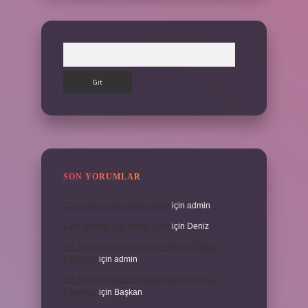
Arama
SON YORUMLAR
Can Sıkıntısı Için Hangi Sure
için
admin
Can Sıkıntısı Için Hangi Sure
için
Deniz
3 6 Yaş Için Kitap Seçerken Nelere Dikkat
Etmeliyiz
için
admin
3 6 Yaş Için Kitap Seçerken Nelere Dikkat
Etmeliyiz
için
Başkan