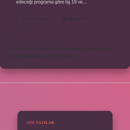
edeceği programa göre lig 19 ve…
2024
Devamını okuyun
Yorum Bırak
Fikstür
Ne
Zaman
Çekilecek
https://www.teomanforum.com
https://vavyapi.com.tr
https://parkhayat.com.tr
Sitemap
SIDEBAR
SON YAZILAR