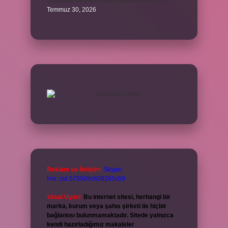
Şubedeki kargoyu teslim almazsak ne olur ?
Temmuz 30, 2026
Reklam ve İletişim:
Skype:
live:.cid.575569c608265c69
Yasal Uyarı:
Bu internet sitesi, herhangi bir
marka, kurum veya şahıs şirketi ile hiçbir
bağlantısı bulunmamaktadır. Sitede yalnızca
kendi hazırladığımız makaleler