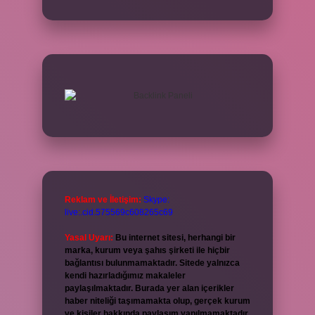
Reklam ve İletişim:
Skype:
live:.cid.575569c608265c69
Yasal Uyarı:
Bu internet sitesi, herhangi bir
marka, kurum veya şahıs şirketi ile hiçbir
bağlantısı bulunmamaktadır. Sitede yalnızca
kendi hazırladığımız makaleler
paylaşılmaktadır. Burada yer alan içerikler
haber niteliği taşımamakta olup, gerçek kurum
ve kişiler hakkında paylaşım yapılmamaktadır.