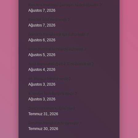
Kurutma makinesi çamaşırı neden kokutur ?
Ağustos 7, 2026
Kendini avut ne demek ?
Ağustos 7, 2026
Borsada hangi emir tipi daha iyidir ?
Ağustos 6, 2026
Krom madeni nerelerde kullanılır ?
Ağustos 5, 2026
Avar İmparatorluğu bir Türk devleti mi ?
Ağustos 4, 2026
86 Esmaül Hüsna nedir ?
Ağustos 3, 2026
4. seviye kurs belgesi nedir ?
Ağustos 3, 2026
Şanzıman vites kutusu mu ?
Temmuz 31, 2026
Batuhan hangi dizide oynuyor ?
Temmuz 30, 2026