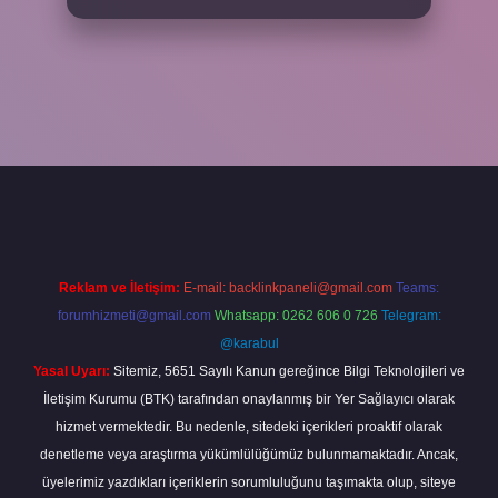
iş adresi
www.betexper.xyz/
Reklam ve İletişim:
E-mail:
backlinkpaneli@gmail.com
Teams:
forumhizmeti@gmail.com
Whatsapp: 0262 606 0 726
Telegram:
@karabul
Yasal Uyarı:
Sitemiz, 5651 Sayılı Kanun gereğince Bilgi Teknolojileri ve
İletişim Kurumu (BTK) tarafından onaylanmış bir Yer Sağlayıcı olarak
hizmet vermektedir. Bu nedenle, sitedeki içerikleri proaktif olarak
denetleme veya araştırma yükümlülüğümüz bulunmamaktadır. Ancak,
üyelerimiz yazdıkları içeriklerin sorumluluğunu taşımakta olup, siteye