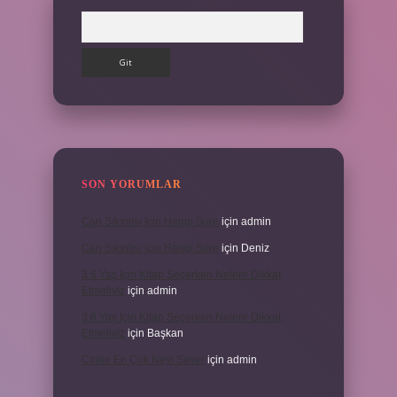
Arama
SON YORUMLAR
Can Sıkıntısı Için Hangi Sure
için
admin
Can Sıkıntısı Için Hangi Sure
için
Deniz
3 6 Yaş Için Kitap Seçerken Nelere Dikkat
Etmeliyiz
için
admin
3 6 Yaş Için Kitap Seçerken Nelere Dikkat
Etmeliyiz
için
Başkan
Cinler En Çok Neyi Sever
için
admin