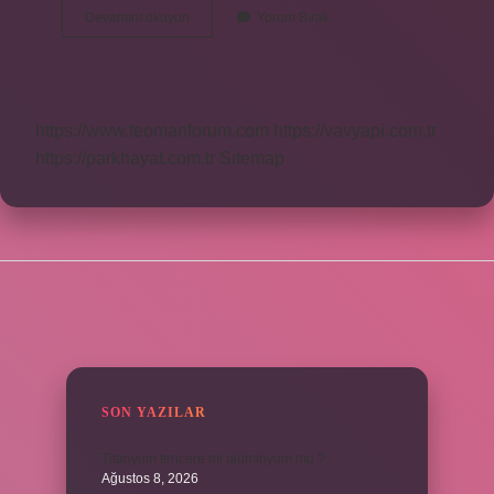
Periyot
Devamını okuyun
Yorum Bırak
Nedir
Fizik
Formül
https://www.teomanforum.com
https://vavyapi.com.tr
https://parkhayat.com.tr
Sitemap
SIDEBAR
SON YAZILAR
Titanyum tencere mi alüminyum mu ?
Ağustos 8, 2026