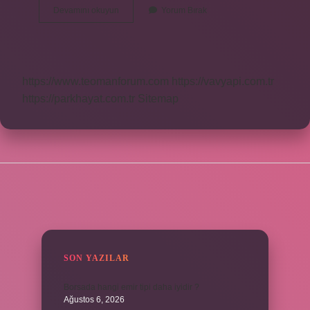
12
Devamını okuyun
Yorum Bırak
Sınıflar
Okula
Gidiyor
Mu
https://www.teomanforum.com
https://vavyapi.com.tr
https://parkhayat.com.tr
Sitemap
SIDEBAR
SON YAZILAR
Borsada hangi emir tipi daha iyidir ?
Ağustos 6, 2026