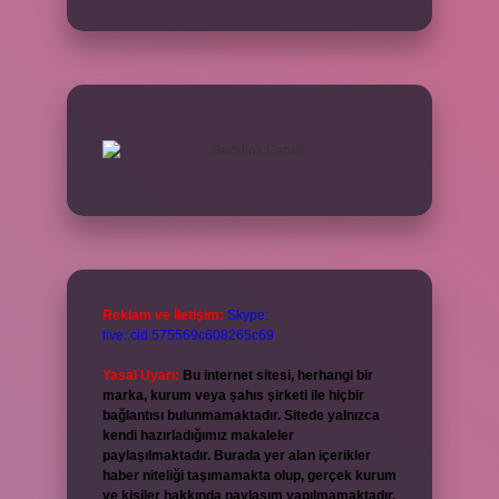
Reklam ve İletişim:
Skype:
live:.cid.575569c608265c69
Yasal Uyarı:
Bu internet sitesi, herhangi bir
marka, kurum veya şahıs şirketi ile hiçbir
bağlantısı bulunmamaktadır. Sitede yalnızca
kendi hazırladığımız makaleler
paylaşılmaktadır. Burada yer alan içerikler
haber niteliği taşımamakta olup, gerçek kurum
ve kişiler hakkında paylaşım yapılmamaktadır.