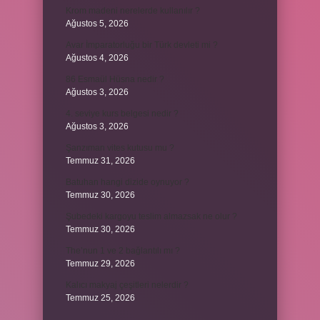
Krom madeni nerelerde kullanılır ?
Ağustos 5, 2026
Avar İmparatorluğu bir Türk devleti mi ?
Ağustos 4, 2026
86 Esmaül Hüsna nedir ?
Ağustos 3, 2026
4. seviye kurs belgesi nedir ?
Ağustos 3, 2026
Şanzıman vites kutusu mu ?
Temmuz 31, 2026
Batuhan hangi dizide oynuyor ?
Temmuz 30, 2026
Şubedeki kargoyu teslim almazsak ne olur ?
Temmuz 30, 2026
The’nun 1 ve 2 bağlantılı mı ?
Temmuz 29, 2026
Kalıcı makyaj çeşitleri nelerdir ?
Temmuz 25, 2026