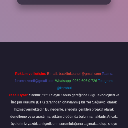
iş adresi
www.betexper.xyz/
Reklam ve İletişim:
E-mail:
backlinkpaneli@gmail.com
Teams:
forumhizmeti@gmail.com
Whatsapp: 0262 606 0 726
Telegram:
@karabul
Yasal Uyarı:
Sitemiz, 5651 Sayılı Kanun gereğince Bilgi Teknolojileri ve
İletişim Kurumu (BTK) tarafından onaylanmış bir Yer Sağlayıcı olarak
hizmet vermektedir. Bu nedenle, sitedeki içerikleri proaktif olarak
denetleme veya araştırma yükümlülüğümüz bulunmamaktadır. Ancak,
üyelerimiz yazdıkları içeriklerin sorumluluğunu taşımakta olup, siteye