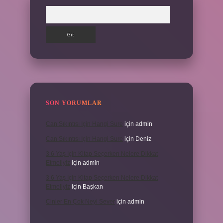
Arama
SON YORUMLAR
Can Sıkıntısı Için Hangi Sure
için
admin
Can Sıkıntısı Için Hangi Sure
için
Deniz
3 6 Yaş Için Kitap Seçerken Nelere Dikkat
Etmeliyiz
için
admin
3 6 Yaş Için Kitap Seçerken Nelere Dikkat
Etmeliyiz
için
Başkan
Cinler En Çok Neyi Sever
için
admin