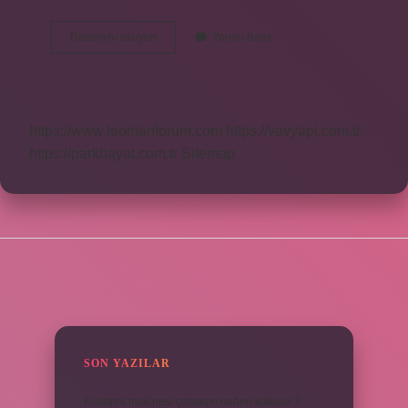
Bebekler
Devamını okuyun
Yorum Bırak
Kac
Aylikken
Bir
Şeyleri
Tutabilir
https://www.teomanforum.com
https://vavyapi.com.tr
https://parkhayat.com.tr
Sitemap
SIDEBAR
SON YAZILAR
Kurutma makinesi çamaşırı neden kokutur ?