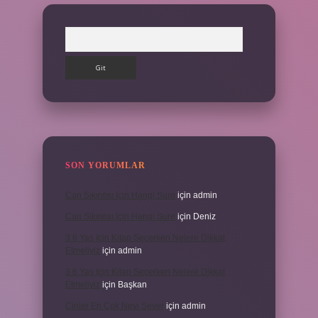
Arama
SON YORUMLAR
Can Sıkıntısı Için Hangi Sure
için
admin
Can Sıkıntısı Için Hangi Sure
için
Deniz
3 6 Yaş Için Kitap Seçerken Nelere Dikkat
Etmeliyiz
için
admin
3 6 Yaş Için Kitap Seçerken Nelere Dikkat
Etmeliyiz
için
Başkan
Cinler En Çok Neyi Sever
için
admin