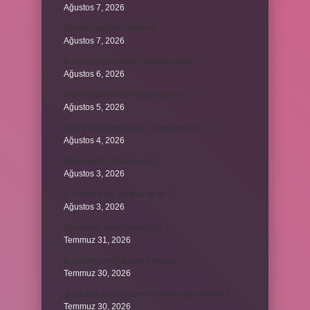
Ağustos 7, 2026
Kendini avut ne demek ?
Ağustos 7, 2026
Borsada hangi emir tipi daha iyidir ?
Ağustos 6, 2026
Krom madeni nerelerde kullanılır ?
Ağustos 5, 2026
Avar İmparatorluğu bir Türk devleti mi ?
Ağustos 4, 2026
86 Esmaül Hüsna nedir ?
Ağustos 3, 2026
4. seviye kurs belgesi nedir ?
Ağustos 3, 2026
Şanzıman vites kutusu mu ?
Temmuz 31, 2026
Batuhan hangi dizide oynuyor ?
Temmuz 30, 2026
Şubedeki kargoyu teslim almazsak ne olur ?
Temmuz 30, 2026