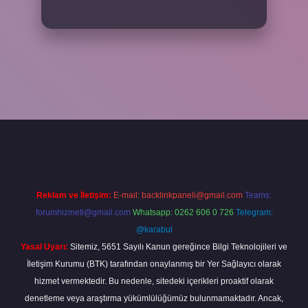
riş adresi
www.betexper.xyz/
Reklam ve İletişim:
E-mail:
backlinkpaneli@gmail.com
Teams:
forumhizmeti@gmail.com
Whatsapp: 0262 606 0 726
Telegram:
@karabul
Yasal Uyarı:
Sitemiz, 5651 Sayılı Kanun gereğince Bilgi Teknolojileri ve
İletişim Kurumu (BTK) tarafından onaylanmış bir Yer Sağlayıcı olarak
hizmet vermektedir. Bu nedenle, sitedeki içerikleri proaktif olarak
denetleme veya araştırma yükümlülüğümüz bulunmamaktadır. Ancak,