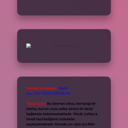
Reklam ve İletişim:
Skype:
live:.cid.575569c608265c69
Yasal Uyarı:
Bu internet sitesi, herhangi bir
marka, kurum veya şahıs şirketi ile hiçbir
bağlantısı bulunmamaktadır. Sitede yalnızca
kendi hazırladığımız makaleler
paylaşılmaktadır. Burada yer alan içerikler