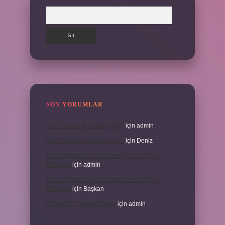
Arama
SON YORUMLAR
Can Sıkıntısı Için Hangi Sure
için
admin
Can Sıkıntısı Için Hangi Sure
için
Deniz
3 6 Yaş Için Kitap Seçerken Nelere Dikkat
Etmeliyiz
için
admin
3 6 Yaş Için Kitap Seçerken Nelere Dikkat
Etmeliyiz
için
Başkan
Cinler En Çok Neyi Sever
için
admin