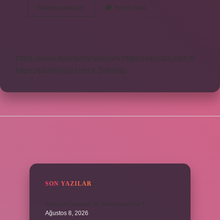
Periyot
Devamını okuyun
Yorum Bırak
Nedir
Fizik
Formül
https://www.teomanforum.com
https://vavyapi.com.tr
https://parkhayat.com.tr
Sitemap
SIDEBAR
SON YAZILAR
Titanyum tencere mi alüminyum mu ?
Ağustos 8, 2026