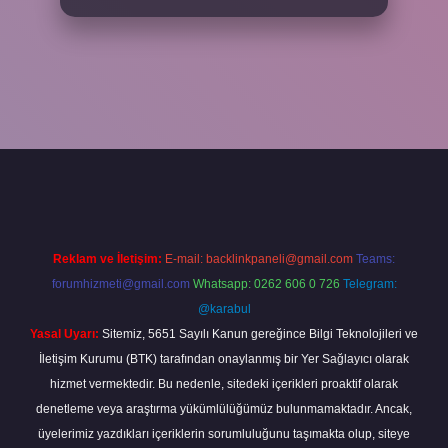
iş adresi
www.betexper.xyz/
Reklam ve İletişim:
E-mail:
backlinkpaneli@gmail.com
Teams:
forumhizmeti@gmail.com
Whatsapp: 0262 606 0 726
Telegram:
@karabul
Yasal Uyarı:
Sitemiz, 5651 Sayılı Kanun gereğince Bilgi Teknolojileri ve
İletişim Kurumu (BTK) tarafından onaylanmış bir Yer Sağlayıcı olarak
hizmet vermektedir. Bu nedenle, sitedeki içerikleri proaktif olarak
denetleme veya araştırma yükümlülüğümüz bulunmamaktadır. Ancak,
üyelerimiz yazdıkları içeriklerin sorumluluğunu taşımakta olup, siteye