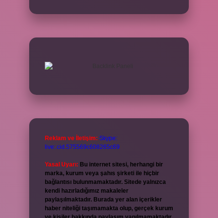
Reklam ve İletişim:
Skype:
live:.cid.575569c608265c69
Yasal Uyarı:
Bu internet sitesi, herhangi bir
marka, kurum veya şahıs şirketi ile hiçbir
bağlantısı bulunmamaktadır. Sitede yalnızca
kendi hazırladığımız makaleler
paylaşılmaktadır. Burada yer alan içerikler
haber niteliği taşımamakta olup, gerçek kurum
ve kişiler hakkında paylaşım yapılmamaktadır.