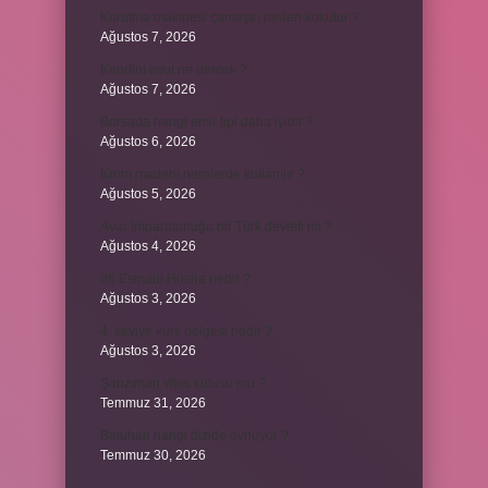
Kurutma makinesi çamaşırı neden kokutur ?
Ağustos 7, 2026
Kendini avut ne demek ?
Ağustos 7, 2026
Borsada hangi emir tipi daha iyidir ?
Ağustos 6, 2026
Krom madeni nerelerde kullanılır ?
Ağustos 5, 2026
Avar İmparatorluğu bir Türk devleti mi ?
Ağustos 4, 2026
86 Esmaül Hüsna nedir ?
Ağustos 3, 2026
4. seviye kurs belgesi nedir ?
Ağustos 3, 2026
Şanzıman vites kutusu mu ?
Temmuz 31, 2026
Batuhan hangi dizide oynuyor ?
Temmuz 30, 2026