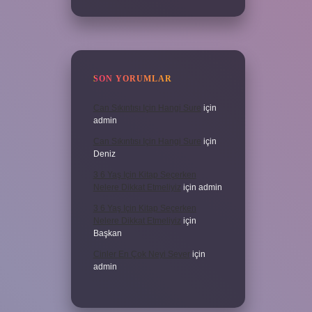
SON YORUMLAR
Can Sıkıntısı Için Hangi Sure
için
admin
Can Sıkıntısı Için Hangi Sure
için
Deniz
3 6 Yaş Için Kitap Seçerken
Nelere Dikkat Etmeliyiz
için
admin
3 6 Yaş Için Kitap Seçerken
Nelere Dikkat Etmeliyiz
için
Başkan
Cinler En Çok Neyi Sever
için
admin