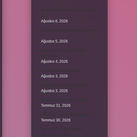
Borsada hangi emir tipi daha iyidir
?
Ağustos 6, 2026
Krom madeni nerelerde kullanılır
?
Ağustos 5, 2026
Avar İmparatorluğu bir Türk
devleti mi ?
Ağustos 4, 2026
86 Esmaül Hüsna nedir ?
Ağustos 3, 2026
4. seviye kurs belgesi nedir ?
Ağustos 3, 2026
Şanzıman vites kutusu mu ?
Temmuz 31, 2026
Batuhan hangi dizide oynuyor ?
Temmuz 30, 2026
Şubedeki kargoyu teslim
almazsak ne olur ?