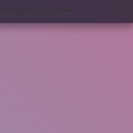
tr
https://parkhayat.com.tr
Sitemap