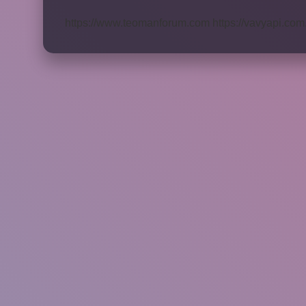
Su
Verilir
https://www.teomanforum.com
https://vavyapi.com.