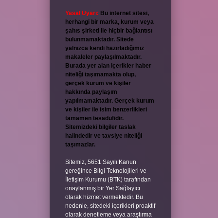
Yasal Uyarı:
Bu internet sitesi,
herhangi bir marka, kurum veya
şahıs şirketi ile hiçbir bağlantısı
bulunmamaktadır. Sitede
yalnızca kendi hazırladığımız
makaleler paylaşılmaktadır.
Burada yer alan içerikler haber
niteliği taşımamakta olup,
gerçek kurum ve kişiler
hakkında paylaşım
yapılmamaktadır. Gerçek kurum
ve kişiler ile isim benzerlikleri
tamamen tesadüfidir.
Sitemizdeki bilgiler taslak
halindedir ve tavsiye niteliği
taşımazlar.
Sitemiz, 5651 Sayılı Kanun
gereğince Bilgi Teknolojileri ve
İletişim Kurumu (BTK) tarafından
onaylanmış bir Yer Sağlayıcı
olarak hizmet vermektedir. Bu
nedenle, sitedeki içerikleri proaktif
olarak denetleme veya araştırma