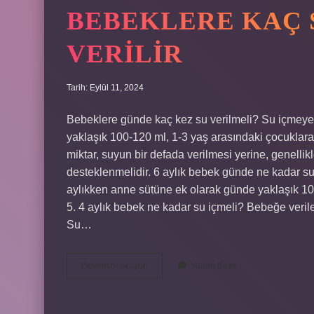
BEBEKLERE KAÇ 
VERILIR
Tarih: Eylül 11, 2024
Bebeklere günde kaç kez su verilmeli? Su içmeye
yaklaşık 100-120 ml, 1-3 yaş arasındaki çocuklara i
miktar, suyun bir defada verilmesi yerine, genell
desteklenmelidir. 6 aylık bebek günde ne kadar su
aylıkken anne sütüne ek olarak günde yaklaşık 100-
5. 4 aylık bebek ne kadar su içmeli? Bebeğe verilen
Su…
Bebeklere
Devamını okuyun
Yorum Bırak
Kaç
Saatte
Bir