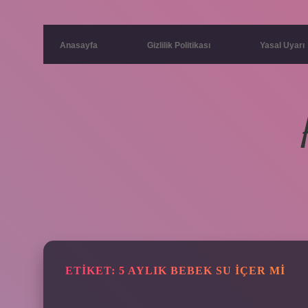
Anasayfa
Gizlilik Politikası
Yasal Uyarı
ETIKET:
5 AYLIK BEBEK SU IÇER MI