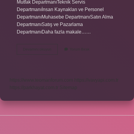
Mutfak DepartmanıTeknik Servis
Departmanıİnsan Kaynakları ve Personel
DepartmanıMuhasebe DepartmanıSatın Alma
DepartmanıSatış ve Pazarlama
DepartmanıDaha fazla makale……
Otellerde
Devamını okuyun
Yorum Bırak
Hangi
Birimler
Var
https://www.teomanforum.com
https://vavyapi.com.tr
https://parkhayat.com.tr
Sitemap