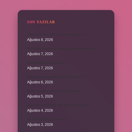
SIDEBAR
SON YAZILAR
Titanyum tencere mi alüminyum mu ?
Ağustos 8, 2026
Kurutma makinesi çamaşırı neden kokutur ?
Ağustos 7, 2026
Kendini avut ne demek ?
Ağustos 7, 2026
Borsada hangi emir tipi daha iyidir ?
Ağustos 6, 2026
Krom madeni nerelerde kullanılır ?
Ağustos 5, 2026
Avar İmparatorluğu bir Türk devleti mi ?
Ağustos 4, 2026
86 Esmaül Hüsna nedir ?
Ağustos 3, 2026