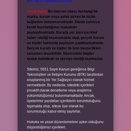
live:.cid.575569c608265c69
Yasal Uyarı:
Bu internet sitesi, herhangi bir
marka, kurum veya şahıs şirketi ile hiçbir
bağlantısı bulunmamaktadır. Sitede yalnızca
kendi hazırladığımız makaleler
paylaşılmaktadır. Burada yer alan içerikler
haber niteliği taşımamakta olup, gerçek kurum
ve kişiler hakkında paylaşım yapılmamaktadır.
Gerçek kurum ve kişiler ile isim benzerlikleri
tamamen tesadüfidir. Sitemizdeki bilgiler
taslak halindedir ve tavsiye niteliği taşımazlar.
Sitemiz, 5651 Sayılı Kanun gereğince Bilgi
Teknolojileri ve İletişim Kurumu (BTK) tarafından
onaylanmış bir Yer Sağlayıcı olarak hizmet
vermektedir. Bu nedenle, sitedeki içerikleri
proaktif olarak denetleme veya araştırma
yükümlülüğümüz bulunmamaktadır. Ancak,
üyelerimiz yazdıkları içeriklerin sorumluluğunu
taşımakta olup, siteye üye olarak bu
sorumluluğu kabul etmiş sayılırlar.
Hukuka ve yasal düzenlemelere aykırı olduğunu
düşündüğünüz içerikleri,