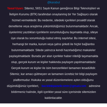
@karabul
Yasal Uyarı:
Sitemiz, 5651 Sayılı Kanun gereğince Bilgi Teknolojileri ve
İletişim Kurumu (BTK) tarafından onaylanmış bir Yer Sağlayıcı olarak
hizmet vermektedir. Bu nedenle, sitedeki içerikleri proaktif olarak
denetleme veya araştırma yükümlülüğümüz bulunmamaktadır. Ancak,
üyelerimiz yazdıkları içeriklerin sorumluluğunu taşımakta olup, siteye
üye olarak bu sorumluluğu kabul etmiş sayılırlar. Bu internet sitesi,
herhangi bir marka, kurum veya şahıs şirketi ile hiçbir bağlantısı
bulunmamaktadır. Sitede yalnızca kendi hazırladığımız makaleler
paylaşılmaktadır. Burada yer alan içerikler haber niteliği taşımamakta
olup, gerçek kurum ve kişiler hakkında paylaşım yapılmamaktadır.
Gerçek kurum ve kişiler ile isim benzerlikleri tamamen tesadüfidir.
Sitemiz, kar amacı gütmeyen ve tamamen ücretsiz bir bilgi paylaşım
platformudur. Hukuka ve yasal düzenlemelere aykırı olduğunu
düşündüğünüz içerikleri,
backlinkpanelicomtr@gmail.com
adresine
bildirmeniz halinde, ilgili içerikler yasal süre içerisinde sitemizden
kaldırılacaktır.