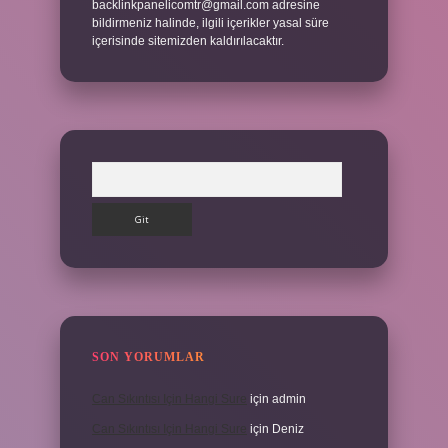
backlinkpanelicomtr@gmail.com
adresine
bildirmeniz halinde, ilgili içerikler yasal süre
içerisinde sitemizden kaldırılacaktır.
Arama
SON YORUMLAR
Can Sıkıntısı Için Hangi Sure
için
admin
Can Sıkıntısı Için Hangi Sure
için
Deniz