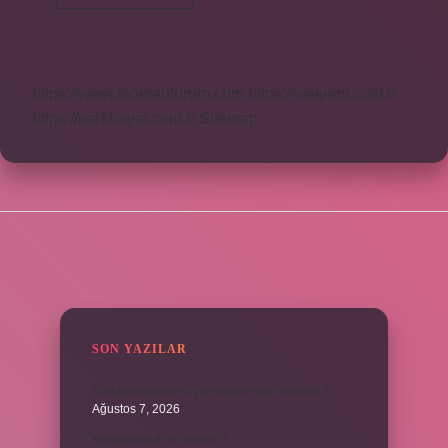
Koyun
Ne
Demek
https://www.teomanforum.com
https://vavyapi.com.tr
https://parkhayat.com.tr
Sitemap
SIDEBAR
SON YAZILAR
Kurutma makinesi çamaşırı neden kokutur ?
Ağustos 7, 2026
Kendini avut ne demek ?