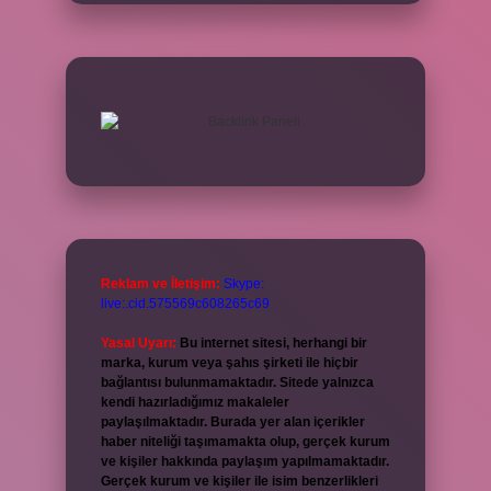
Reklam ve İletişim:
Skype:
live:.cid.575569c608265c69
Yasal Uyarı:
Bu internet sitesi, herhangi bir
marka, kurum veya şahıs şirketi ile hiçbir
bağlantısı bulunmamaktadır. Sitede yalnızca
kendi hazırladığımız makaleler
paylaşılmaktadır. Burada yer alan içerikler
haber niteliği taşımamakta olup, gerçek kurum
ve kişiler hakkında paylaşım yapılmamaktadır.
Gerçek kurum ve kişiler ile isim benzerlikleri