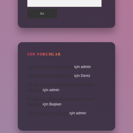
SON YORUMLAR
Can Sıkıntısı Için Hangi Sure
için
admin
Can Sıkıntısı Için Hangi Sure
için
Deniz
3 6 Yaş Için Kitap Seçerken Nelere Dikkat
Etmeliyiz
için
admin
3 6 Yaş Için Kitap Seçerken Nelere Dikkat
Etmeliyiz
için
Başkan
Cinler En Çok Neyi Sever
için
admin