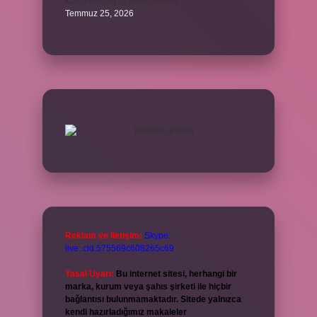
Kalıcı makyaj çeşitleri nelerdir ?
Temmuz 25, 2026
Reklam ve İletişim:
Skype:
live:.cid.575569c608265c69
Yasal Uyarı:
Bu internet sitesi, herhangi bir
marka, kurum veya şahıs şirketi ile hiçbir
bağlantısı bulunmamaktadır. Sitede yalnızca
kendi hazırladığımız makaleler