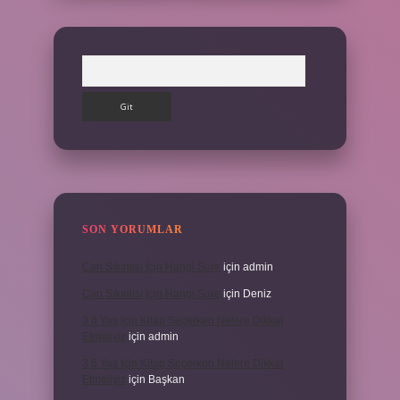
Arama
SON YORUMLAR
Can Sıkıntısı Için Hangi Sure
için
admin
Can Sıkıntısı Için Hangi Sure
için
Deniz
3 6 Yaş Için Kitap Seçerken Nelere Dikkat
Etmeliyiz
için
admin
3 6 Yaş Için Kitap Seçerken Nelere Dikkat
Etmeliyiz
için
Başkan