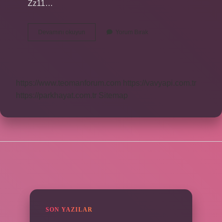
Zz11…
Türk
Devamını okuyun
Yorum Bırak
Alfabesi
29
Harf
Nedir
https://www.teomanforum.com
https://vavyapi.com.tr
https://parkhayat.com.tr
Sitemap
SIDEBAR
SON YAZILAR