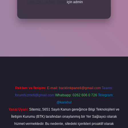
Cinler En Çok Neyi Sever
için
admin
riş adresi
www.betexper.xyz/
Reklam ve İletişim:
E-mail:
backlinkpaneli@gmail.com
Teams:
forumhizmeti@gmail.com
Whatsapp: 0262 606 0 726
Telegram:
@karabul
Yasal Uyarı:
Sitemiz, 5651 Sayılı Kanun gereğince Bilgi Teknolojileri ve
İletişim Kurumu (BTK) tarafından onaylanmış bir Yer Sağlayıcı olarak
hizmet vermektedir. Bu nedenle, sitedeki içerikleri proaktif olarak