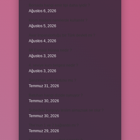
Borsada hangi emir tipi daha iyidir ?
Ağustos 6, 2026
Krom madeni nerelerde kullanılır ?
Ağustos 5, 2026
Avar İmparatorluğu bir Türk devleti mi ?
Ağustos 4, 2026
86 Esmaül Hüsna nedir ?
Ağustos 3, 2026
4. seviye kurs belgesi nedir ?
Ağustos 3, 2026
Şanzıman vites kutusu mu ?
Temmuz 31, 2026
Batuhan hangi dizide oynuyor ?
Temmuz 30, 2026
Şubedeki kargoyu teslim almazsak ne olur ?
Temmuz 30, 2026
The’nun 1 ve 2 bağlantılı mı ?
Temmuz 29, 2026