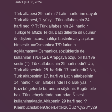
Tarih: Eylül 30, 2024
Türk alfabesi 29 harf mi? Latin harflerine dayalı
Türk alfabesi, 1. yüzyıl. Türk alfabesinin 24
harfi nedir? Tt Türk alfabesinin 24. harfidir.
Türkçe telaffuzu Te’dir. Bazı dillerde dil ucunun
ön dişlerin ucuna hafifçe bastırılmasıyla çıkan
bir sestir. ==Osmanlıca T/D farkının
açıklaması== Osmanlıca sözlüklerde de
kullanılan Tı/Dı (ط), Arapçaya özgü bir harf ve
sestir (Ṫ). Türk alfabesinin 25 harfi nedir? Uu,
Türk alfabesinin 25. harfidir. 17 harf nedir? Nn,
Türk alfabesinin 17. harfi ve Latin alfabesinin
14. harfidir. Kiril alfabesinde H olarak yazılır.
Bazı bölgelerde burundan söylenir. Bugün bile
bazı Türk lehçelerinde burundan Ñ sesi
kullanılmaktadır. Alfabenin 29 harfi nedir?
KleinbuchstabenOrderLetter26Üü27Qv28Yy29