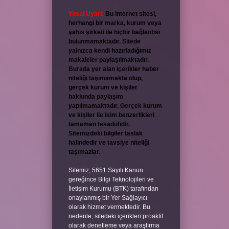
Yasal Uyarı:
Bu internet sitesi,
herhangi bir marka, kurum veya
şahıs şirketi ile hiçbir bağlantısı
bulunmamaktadır. Sitede
yalnızca kendi hazırladığımız
makaleler paylaşılmaktadır.
Burada yer alan içerikler haber
niteliği taşımamakta olup,
gerçek kurum ve kişiler
hakkında paylaşım
yapılmamaktadır. Gerçek kurum
ve kişiler ile isim benzerlikleri
tamamen tesadüfidir.
Sitemizdeki bilgiler taslak
halindedir ve tavsiye niteliği
taşımazlar.
Sitemiz, 5651 Sayılı Kanun
gereğince Bilgi Teknolojileri ve
İletişim Kurumu (BTK) tarafından
onaylanmış bir Yer Sağlayıcı
olarak hizmet vermektedir. Bu
nedenle, sitedeki içerikleri proaktif
olarak denetleme veya araştırma