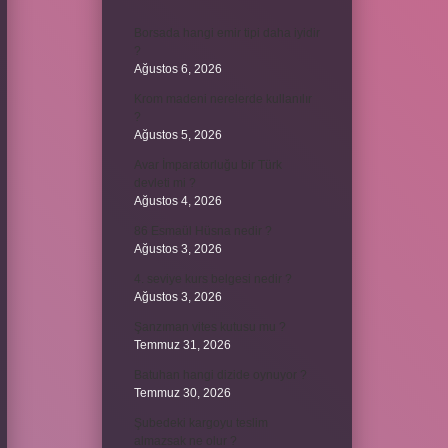
Borsada hangi emir tipi daha iyidir
?
Ağustos 6, 2026
Krom madeni nerelerde kullanılır
?
Ağustos 5, 2026
Avar İmparatorluğu bir Türk
devleti mi ?
Ağustos 4, 2026
86 Esmaül Hüsna nedir ?
Ağustos 3, 2026
4. seviye kurs belgesi nedir ?
Ağustos 3, 2026
Şanzıman vites kutusu mu ?
Temmuz 31, 2026
Batuhan hangi dizide oynuyor ?
Temmuz 30, 2026
Şubedeki kargoyu teslim
almazsak ne olur ?