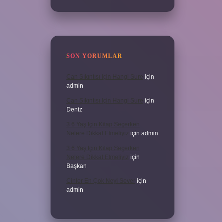
SON YORUMLAR
Can Sıkıntısı Için Hangi Sure
için
admin
Can Sıkıntısı Için Hangi Sure
için
Deniz
3 6 Yaş Için Kitap Seçerken
Nelere Dikkat Etmeliyiz
için
admin
3 6 Yaş Için Kitap Seçerken
Nelere Dikkat Etmeliyiz
için
Başkan
Cinler En Çok Neyi Sever
için
admin