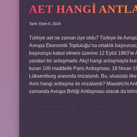
AET HANGI ANTL
Tarih: Ekim 6, 2024
Türkiye aet ne zaman üye oldu? Türkiye ile Avrupa
Avrupa Ekonomik Topluluğu’na ortaklık başvurus
başvuruyu kabul etmesi üzerine 12 Eylül 1963’te 
yaratan bir anlaşmadır. Akçt hangi anlaşmayla ku
kuran 100 maddelik Paris Antlaşması, 18 Nisan 19
Lüksemburg arasında imzalandı. Bu, ulusüstü ilkele
Avro hangi antlaşma ile imzalandı? Maastricht Ant
zamanda Avrupa Birliği Antlaşması olarak da bilin
Aet
Devamını okuyun
Yorum Bırak
Hangi
Antlaşma
Ile
Kuruldu