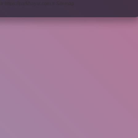
tr
https://parkhayat.com.tr
Sitemap