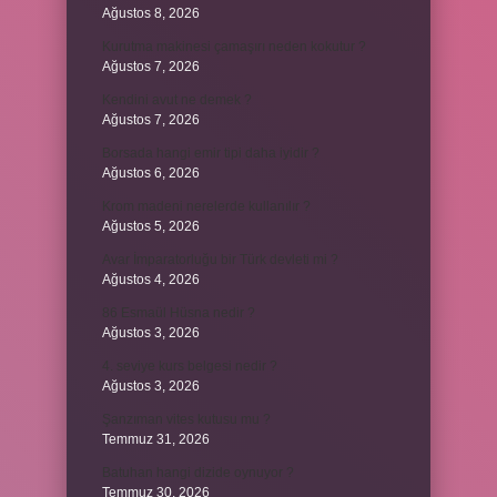
Ağustos 8, 2026
Kurutma makinesi çamaşırı neden kokutur ?
Ağustos 7, 2026
Kendini avut ne demek ?
Ağustos 7, 2026
Borsada hangi emir tipi daha iyidir ?
Ağustos 6, 2026
Krom madeni nerelerde kullanılır ?
Ağustos 5, 2026
Avar İmparatorluğu bir Türk devleti mi ?
Ağustos 4, 2026
86 Esmaül Hüsna nedir ?
Ağustos 3, 2026
4. seviye kurs belgesi nedir ?
Ağustos 3, 2026
Şanzıman vites kutusu mu ?
Temmuz 31, 2026
Batuhan hangi dizide oynuyor ?
Temmuz 30, 2026