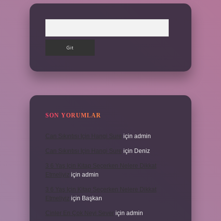
Arama
SON YORUMLAR
Can Sıkıntısı Için Hangi Sure
için
admin
Can Sıkıntısı Için Hangi Sure
için
Deniz
3 6 Yaş Için Kitap Seçerken Nelere Dikkat
Etmeliyiz
için
admin
3 6 Yaş Için Kitap Seçerken Nelere Dikkat
Etmeliyiz
için
Başkan
Cinler En Çok Neyi Sever
için
admin