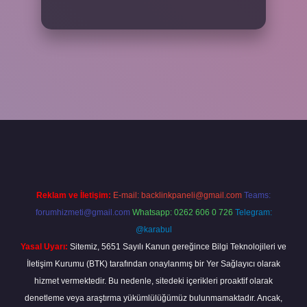
iş adresi
www.betexper.xyz/
Reklam ve İletişim:
E-mail:
backlinkpaneli@gmail.com
Teams:
forumhizmeti@gmail.com
Whatsapp: 0262 606 0 726
Telegram:
@karabul
Yasal Uyarı:
Sitemiz, 5651 Sayılı Kanun gereğince Bilgi Teknolojileri ve
İletişim Kurumu (BTK) tarafından onaylanmış bir Yer Sağlayıcı olarak
hizmet vermektedir. Bu nedenle, sitedeki içerikleri proaktif olarak
denetleme veya araştırma yükümlülüğümüz bulunmamaktadır. Ancak,