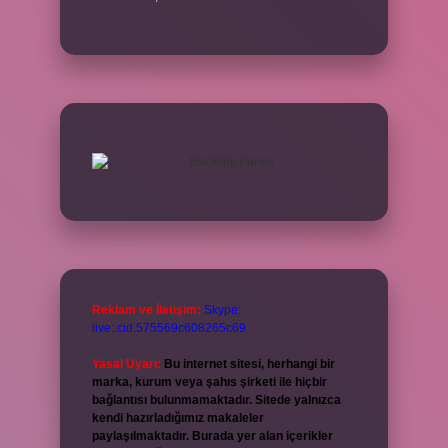
Reklam ve İletişim:
Skype:
live:.cid.575569c608265c69
Yasal Uyarı:
Bu internet sitesi, herhangi bir
marka, kurum veya şahıs şirketi ile hiçbir
bağlantısı bulunmamaktadır. Sitede yalnızca
kendi hazırladığımız makaleler
paylaşılmaktadır. Burada yer alan içerikler