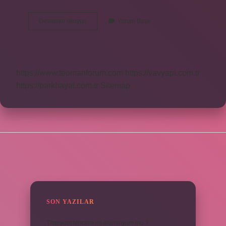
Akyaka
Devamını okuyun
Yorum Bırak
Hangi
Ülkeye
Ait
https://www.teomanforum.com
https://vavyapi.com.tr
https://parkhayat.com.tr
Sitemap
SIDEBAR
SON YAZILAR
Titanyum tencere mi alüminyum mu ?