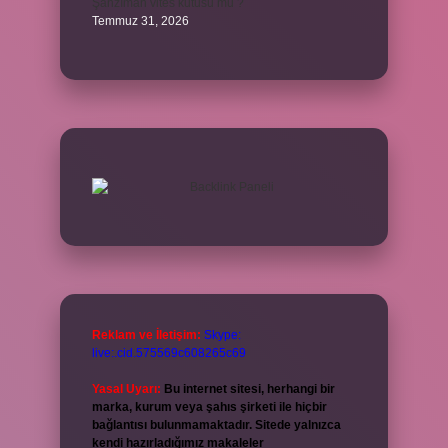
Şanzıman vites kutusu mu ?
Temmuz 31, 2026
Reklam ve İletişim:
Skype:
live:.cid.575569c608265c69
Yasal Uyarı:
Bu internet sitesi, herhangi bir
marka, kurum veya şahıs şirketi ile hiçbir
bağlantısı bulunmamaktadır. Sitede yalnızca
kendi hazırladığımız makaleler