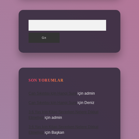
Arama
SON YORUMLAR
Can Sıkıntısı Için Hangi Sure
için
admin
Can Sıkıntısı Için Hangi Sure
için
Deniz
3 6 Yaş Için Kitap Seçerken Nelere Dikkat
Etmeliyiz
için
admin
3 6 Yaş Için Kitap Seçerken Nelere Dikkat
Etmeliyiz
için
Başkan