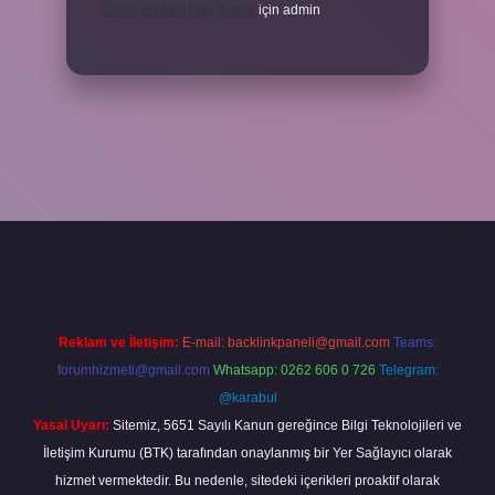
Cinler En Çok Neyi Sever
için
admin
iş adresi
www.betexper.xyz/
Reklam ve İletişim:
E-mail:
backlinkpaneli@gmail.com
Teams:
forumhizmeti@gmail.com
Whatsapp: 0262 606 0 726
Telegram:
@karabul
Yasal Uyarı:
Sitemiz, 5651 Sayılı Kanun gereğince Bilgi Teknolojileri ve
İletişim Kurumu (BTK) tarafından onaylanmış bir Yer Sağlayıcı olarak
hizmet vermektedir. Bu nedenle, sitedeki içerikleri proaktif olarak