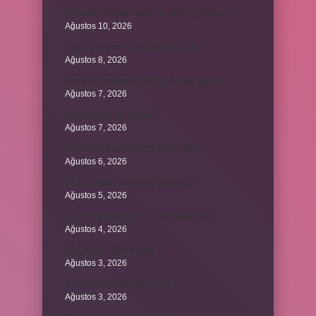
Muhabbet kuşları neden konuşmayı keser ?
Ağustos 10, 2026
Titanyum tencere mi alüminyum mu ?
Ağustos 8, 2026
Kurutma makinesi çamaşırı neden kokutur ?
Ağustos 7, 2026
Kendini avut ne demek ?
Ağustos 7, 2026
Borsada hangi emir tipi daha iyidir ?
Ağustos 6, 2026
Krom madeni nerelerde kullanılır ?
Ağustos 5, 2026
Avar İmparatorluğu bir Türk devleti mi ?
Ağustos 4, 2026
86 Esmaül Hüsna nedir ?
Ağustos 3, 2026
4. seviye kurs belgesi nedir ?
Ağustos 3, 2026