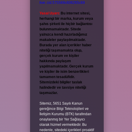
live:.cid.575569c608265c69
Yasal Uyarı:
Bu internet sitesi,
herhangi bir marka, kurum veya
şahıs şirketi ile hiçbir bağlantısı
bulunmamaktadır. Sitede
yalnızca kendi hazırladığımız
makaleler paylaşılmaktadır.
Burada yer alan içerikler haber
niteliği taşımamakta olup,
gerçek kurum ve kişiler
hakkında paylaşım
yapılmamaktadır. Gerçek kurum
ve kişiler ile isim benzerlikleri
tamamen tesadüfidir.
Sitemizdeki bilgiler taslak
halindedir ve tavsiye niteliği
taşımazlar.
Sitemiz, 5651 Sayılı Kanun
gereğince Bilgi Teknolojileri ve
İletişim Kurumu (BTK) tarafından
onaylanmış bir Yer Sağlayıcı
olarak hizmet vermektedir. Bu
nedenle, sitedeki içerikleri proaktif