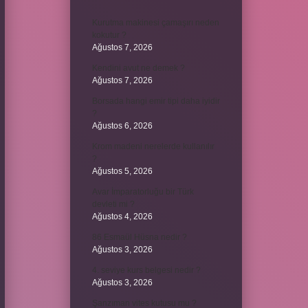
Kurutma makinesi çamaşırı neden
kokutur ?
Ağustos 7, 2026
Kendini avut ne demek ?
Ağustos 7, 2026
Borsada hangi emir tipi daha iyidir
?
Ağustos 6, 2026
Krom madeni nerelerde kullanılır
?
Ağustos 5, 2026
Avar İmparatorluğu bir Türk
devleti mi ?
Ağustos 4, 2026
86 Esmaül Hüsna nedir ?
Ağustos 3, 2026
4. seviye kurs belgesi nedir ?
Ağustos 3, 2026
Şanzıman vites kutusu mu ?