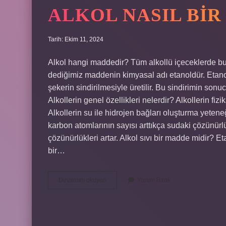
ALKOL NASIL BI
Tarih: Ekim 11, 2024
Alkol hangi maddedir? Tüm alkollü içeceklerde bu
dediğimiz maddenin kimyasal adı etanoldür. Etanol
şekerin sindirilmesiyle üretilir. Bu sindirimin sonu
Alkollerin genel özellikleri nelerdir? Alkollerin fizik
Alkollerin su ile hidrojen bağları oluşturma yetene
karbon atomlarının sayısı arttıkça sudaki çözünürlü
çözünürlükleri artar. Alkol sıvı bir madde midir? Et
bir…
Alkol
Devamını okuyun
Yorum Bırak
Nasıl
Bir
Maddedir