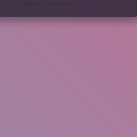
tr
https://parkhayat.com.tr
Sitemap