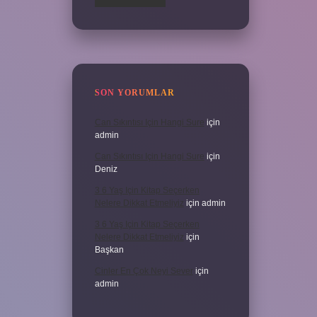
SON YORUMLAR
Can Sıkıntısı Için Hangi Sure
için
admin
Can Sıkıntısı Için Hangi Sure
için
Deniz
3 6 Yaş Için Kitap Seçerken
Nelere Dikkat Etmeliyiz
için
admin
3 6 Yaş Için Kitap Seçerken
Nelere Dikkat Etmeliyiz
için
Başkan
Cinler En Çok Neyi Sever
için
admin