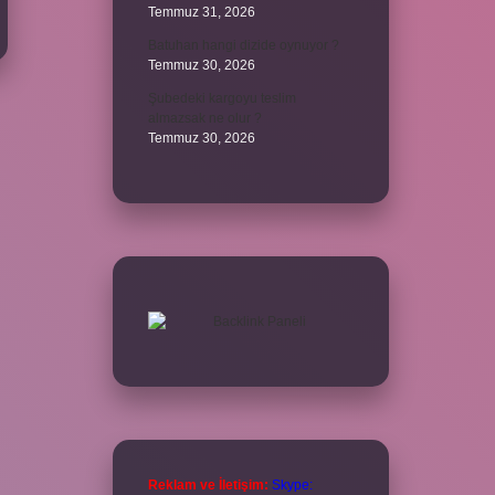
Temmuz 31, 2026
Batuhan hangi dizide oynuyor ?
Temmuz 30, 2026
Şubedeki kargoyu teslim
almazsak ne olur ?
Temmuz 30, 2026
Reklam ve İletişim:
Skype: