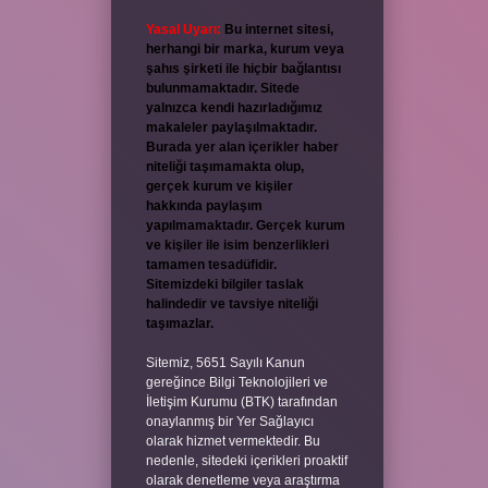
Yasal Uyarı:
Bu internet sitesi,
herhangi bir marka, kurum veya
şahıs şirketi ile hiçbir bağlantısı
bulunmamaktadır. Sitede
yalnızca kendi hazırladığımız
makaleler paylaşılmaktadır.
Burada yer alan içerikler haber
niteliği taşımamakta olup,
gerçek kurum ve kişiler
hakkında paylaşım
yapılmamaktadır. Gerçek kurum
ve kişiler ile isim benzerlikleri
tamamen tesadüfidir.
Sitemizdeki bilgiler taslak
halindedir ve tavsiye niteliği
taşımazlar.
Sitemiz, 5651 Sayılı Kanun
gereğince Bilgi Teknolojileri ve
İletişim Kurumu (BTK) tarafından
onaylanmış bir Yer Sağlayıcı
olarak hizmet vermektedir. Bu
nedenle, sitedeki içerikleri proaktif
olarak denetleme veya araştırma