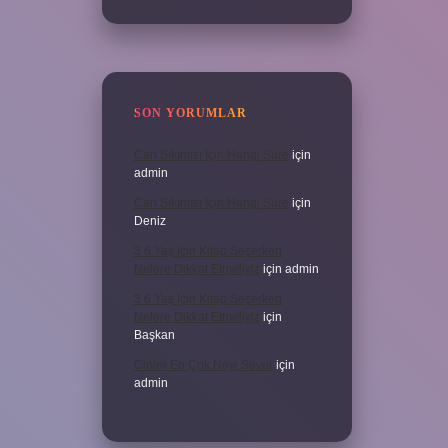
SON YORUMLAR
Can Sıkıntısı Için Hangi Sure
için
admin
Can Sıkıntısı Için Hangi Sure
için
Deniz
3 6 Yaş Için Kitap Seçerken
Nelere Dikkat Etmeliyiz
için
admin
3 6 Yaş Için Kitap Seçerken
Nelere Dikkat Etmeliyiz
için
Başkan
Cinler En Çok Neyi Sever
için
admin