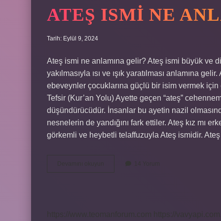
ATEŞ ISMI NE AN
Tarih: Eylül 9, 2024
Ateş ismi ne anlamına gelir? Ateş ismi büyük ve dik
yakılmasıyla ısı ve ışık yaratılması anlamına geli
ebeveynler çocuklarına güçlü bir isim vermek için
Tefsir (Kur’an Yolu) Ayette geçen “ateş” cehennem a
düşündürücüdür. İnsanlar bu ayetin nazil olmasında
nesnelerin de yandığını fark ettiler. Ateş kız mı er
görkemli ve heybetli telaffuzuyla Ateş ismidir. At
Ateş
Devamını okuyun
14 Yorum
Ismi
Ne
Anlama
Gelir
https://www.teomanforum.com
https://vavyapi.com.