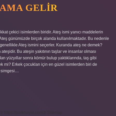
LAMA GELIR
kat çekici isimlerden biridir. Ateş ismi yanıcı maddelerin
r. Ateş günümüzde birçok alanda kullanılmaktadır. Bu nedenle
 genellikle Ateş ismini seçerler. Kuranda ateş ne demek?
teşidir. Bu ateşin yakıtının taşlar ve insanlar olması
n yüzyıllar sonra kömür bulup yaktıklarında, taş gibi
kek mi? Erkek çocukları için en güzel isimlerden biri de
eş simgesi…
tr
https://parkhayat.com.tr
Sitemap