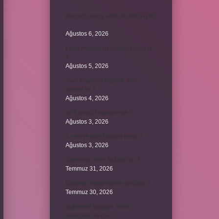
Borsada hangi emir tipi daha iyidir
?
Ağustos 6, 2026
Krom madeni nerelerde kullanılır
?
Ağustos 5, 2026
Avar İmparatorluğu bir Türk
devleti mi ?
Ağustos 4, 2026
86 Esmaül Hüsna nedir ?
Ağustos 3, 2026
4. seviye kurs belgesi nedir ?
Ağustos 3, 2026
Şanzıman vites kutusu mu ?
Temmuz 31, 2026
Batuhan hangi dizide oynuyor ?
Temmuz 30, 2026
Şubedeki kargoyu teslim
almazsak ne olur ?