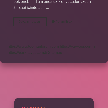
beklenebilir. Tüm anestezikler vücudunuzdan
24 saat içinde atılır…
Anestezinin
Devamını okuyun
Yorum Bırak
Riskleri
Nelerdir
https://www.teomanforum.com
https://vavyapi.com.tr
https://parkhayat.com.tr
Sitemap
SIDEBAR