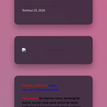
Kalıcı makyaj çeşitleri nelerdir ?
Temmuz 25, 2026
Reklam ve İletişim:
Skype:
live:.cid.575569c608265c69
Yasal Uyarı:
Bu internet sitesi, herhangi bir
marka, kurum veya şahıs şirketi ile hiçbir