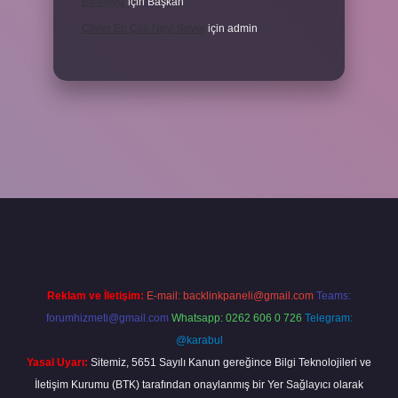
Etmeliyiz
için
Başkan
Cinler En Çok Neyi Sever
için
admin
iş adresi
www.betexper.xyz/
Reklam ve İletişim:
E-mail:
backlinkpaneli@gmail.com
Teams:
forumhizmeti@gmail.com
Whatsapp: 0262 606 0 726
Telegram:
@karabul
Yasal Uyarı:
Sitemiz, 5651 Sayılı Kanun gereğince Bilgi Teknolojileri ve
İletişim Kurumu (BTK) tarafından onaylanmış bir Yer Sağlayıcı olarak