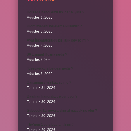
SON YAZILAR
Borsada hangi emir tipi daha iyidir ?
Ağustos 6, 2026
Krom madeni nerelerde kullanılır ?
Ağustos 5, 2026
Avar İmparatorluğu bir Türk devleti mi ?
Ağustos 4, 2026
86 Esmaül Hüsna nedir ?
Ağustos 3, 2026
4. seviye kurs belgesi nedir ?
Ağustos 3, 2026
Şanzıman vites kutusu mu ?
Temmuz 31, 2026
Batuhan hangi dizide oynuyor ?
Temmuz 30, 2026
Şubedeki kargoyu teslim almazsak ne olur ?
Temmuz 30, 2026
The’nun 1 ve 2 bağlantılı mı ?
Temmuz 29, 2026