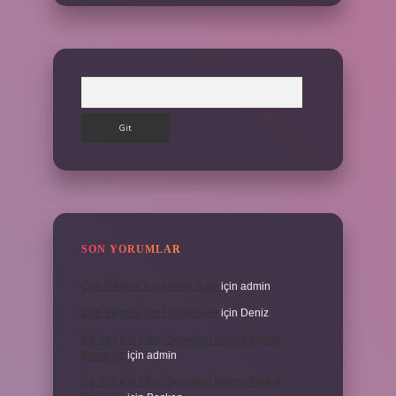
Arama
SON YORUMLAR
Can Sıkıntısı Için Hangi Sure
için
admin
Can Sıkıntısı Için Hangi Sure
için
Deniz
3 6 Yaş Için Kitap Seçerken Nelere Dikkat
Etmeliyiz
için
admin
3 6 Yaş Için Kitap Seçerken Nelere Dikkat