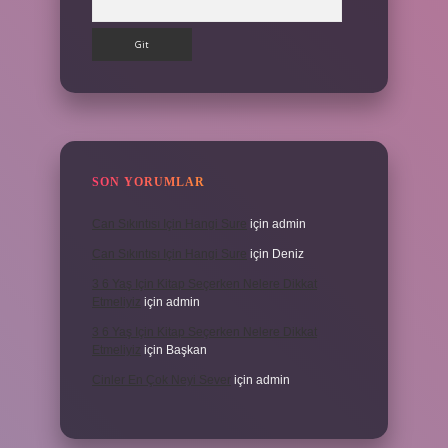
SON YORUMLAR
Can Sıkıntısı Için Hangi Sure
için
admin
Can Sıkıntısı Için Hangi Sure
için
Deniz
3 6 Yaş Için Kitap Seçerken Nelere Dikkat
Etmeliyiz
için
admin
3 6 Yaş Için Kitap Seçerken Nelere Dikkat
Etmeliyiz
için
Başkan
Cinler En Çok Neyi Sever
için
admin