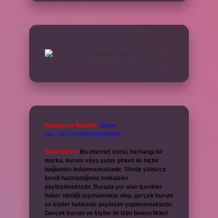
Reklam ve İletişim:
Skype:
live:.cid.575569c608265c69
Yasal Uyarı:
Bu internet sitesi, herhangi bir
marka, kurum veya şahıs şirketi ile hiçbir
bağlantısı bulunmamaktadır. Sitede yalnızca
kendi hazırladığımız makaleler
paylaşılmaktadır. Burada yer alan içerikler
haber niteliği taşımamakta olup, gerçek kurum
ve kişiler hakkında paylaşım yapılmamaktadır.
Gerçek kurum ve kişiler ile isim benzerlikleri