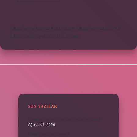
Vizesi
Almak
Zor
Mu
https://www.teomanforum.com
https://vavyapi.com.tr
https://parkhayat.com.tr
Sitemap
SIDEBAR
SON YAZILAR
Kurutma makinesi çamaşırı neden kokutur ?
Ağustos 7, 2026
Kendini avut ne demek ?