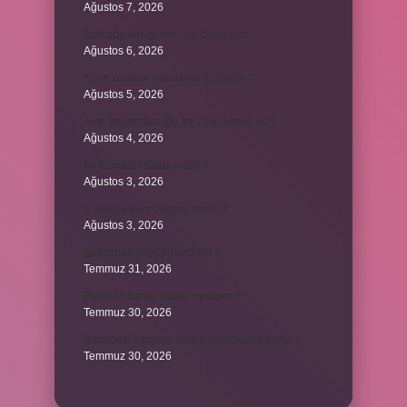
Ağustos 7, 2026
Borsada hangi emir tipi daha iyidir ?
Ağustos 6, 2026
Krom madeni nerelerde kullanılır ?
Ağustos 5, 2026
Avar İmparatorluğu bir Türk devleti mi ?
Ağustos 4, 2026
86 Esmaül Hüsna nedir ?
Ağustos 3, 2026
4. seviye kurs belgesi nedir ?
Ağustos 3, 2026
Şanzıman vites kutusu mu ?
Temmuz 31, 2026
Batuhan hangi dizide oynuyor ?
Temmuz 30, 2026
Şubedeki kargoyu teslim almazsak ne olur ?
Temmuz 30, 2026