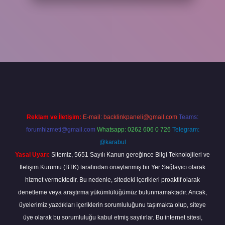
 giriş adresi
www.betexper.xyz/
Reklam ve İletişim:
E-mail:
backlinkpaneli@gmail.com
Teams:
forumhizmeti@gmail.com
Whatsapp: 0262 606 0 726
Telegram:
@karabul
Yasal Uyarı:
Sitemiz, 5651 Sayılı Kanun gereğince Bilgi Teknolojileri ve
İletişim Kurumu (BTK) tarafından onaylanmış bir Yer Sağlayıcı olarak
hizmet vermektedir. Bu nedenle, sitedeki içerikleri proaktif olarak
denetleme veya araştırma yükümlülüğümüz bulunmamaktadır. Ancak,
üyelerimiz yazdıkları içeriklerin sorumluluğunu taşımakta olup, siteye
üye olarak bu sorumluluğu kabul etmiş sayılırlar. Bu internet sitesi,