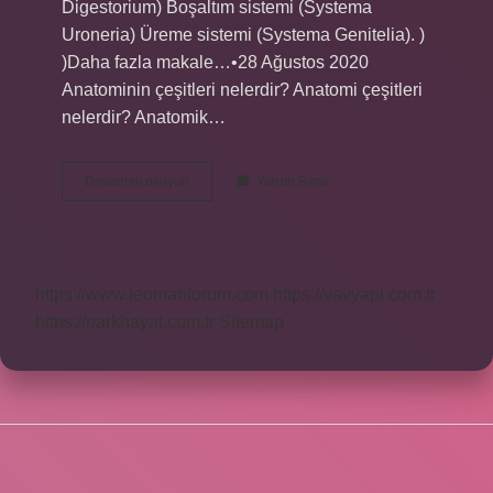
Digestorium) Boşaltım sistemi (Systema
Uroneria) Üreme sistemi (Systema Genitelia). )
)Daha fazla makale…•28 Ağustos 2020
Anatominin çeşitleri nelerdir? Anatomi çeşitleri
nelerdir? Anatomik…
Anatomik
Devamını okuyun
Yorum Bırak
Yönler
Nelerdir
https://www.teomanforum.com
https://vavyapi.com.tr
https://parkhayat.com.tr
Sitemap