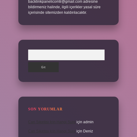
backlinkpanelicomtr@gmail.com
adresine
bildirmeniz halinde, ilgili içerikler yasal süre
içerisinde sitemizden kaldırılacaktır.
Arama
SON YORUMLAR
Can Sıkıntısı Için Hangi Sure
için
admin
Can Sıkıntısı Için Hangi Sure
için
Deniz