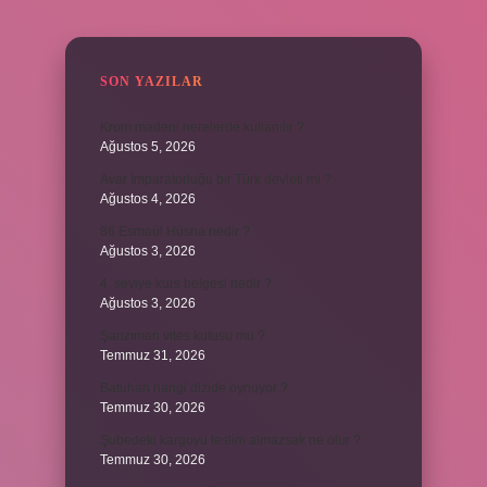
SIDEBAR
SON YAZILAR
Krom madeni nerelerde kullanılır ?
Ağustos 5, 2026
Avar İmparatorluğu bir Türk devleti mi ?
Ağustos 4, 2026
86 Esmaül Hüsna nedir ?
Ağustos 3, 2026
4. seviye kurs belgesi nedir ?
Ağustos 3, 2026
Şanzıman vites kutusu mu ?
Temmuz 31, 2026
Batuhan hangi dizide oynuyor ?
Temmuz 30, 2026
Şubedeki kargoyu teslim almazsak ne olur ?
Temmuz 30, 2026