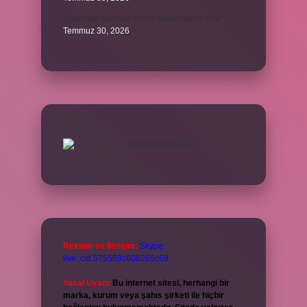
Şubedeki kargoyu teslim almazsak ne olur ?
Temmuz 30, 2026
Reklam ve İletişim:
Skype:
live:.cid.575569c608265c69
Yasal Uyarı:
Bu internet sitesi, herhangi bir
marka, kurum veya şahıs şirketi ile hiçbir