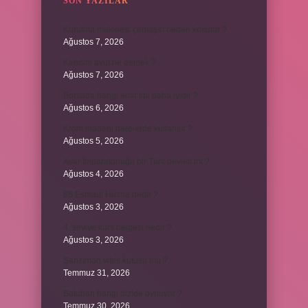
SON YAZILAR
Kurutma makinesi çamaşırı neden kokutur ?
Ağustos 7, 2026
Kendini avut ne demek ?
Ağustos 7, 2026
Borsada hangi emir tipi daha iyidir ?
Ağustos 6, 2026
Krom madeni nerelerde kullanılır ?
Ağustos 5, 2026
Avar İmparatorluğu bir Türk devleti mi ?
Ağustos 4, 2026
86 Esmaül Hüsna nedir ?
Ağustos 3, 2026
4. seviye kurs belgesi nedir ?
Ağustos 3, 2026
Şanzıman vites kutusu mu ?
Temmuz 31, 2026
Batuhan hangi dizide oynuyor ?
Temmuz 30, 2026