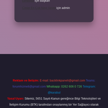
Etmeliyiz
için
Başkan
Cinler En Çok Neyi Sever
için
admin
ilbet giriş
ilbet mobil giriş
ilbet giriş adresi
www.betexper.xyz/
Reklam ve İletişim:
E-mail:
backlinkpaneli@gmail.com
Teams:
forumhizmeti@gmail.com
Whatsapp: 0262 606 0 726
Telegram:
@karabul
Yasal Uyarı:
Sitemiz, 5651 Sayılı Kanun gereğince Bilgi Teknolojileri ve
İletişim Kurumu (BTK) tarafından onaylanmış bir Yer Sağlayıcı olarak