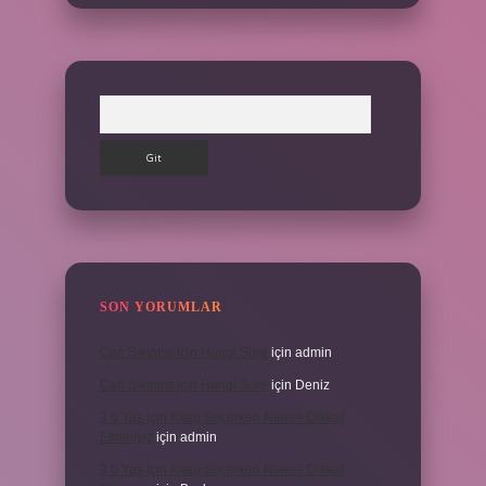
Arama
SON YORUMLAR
Can Sıkıntısı Için Hangi Sure
için
admin
Can Sıkıntısı Için Hangi Sure
için
Deniz
3 6 Yaş Için Kitap Seçerken Nelere Dikkat
Etmeliyiz
için
admin
3 6 Yaş Için Kitap Seçerken Nelere Dikkat