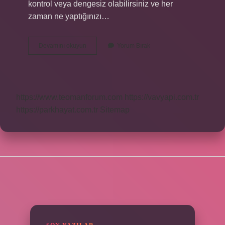
kontrol veya dengesiz olabilirsiniz ve her
zaman ne yaptığınızı…
Toksik
Devamını okuyun
Yorum Bırak
Aile
Nasil
Olur
https://www.teomanforum.com
https://vavyapi.com.tr
https://parkhayat.com.tr
Sitemap
SIDEBAR