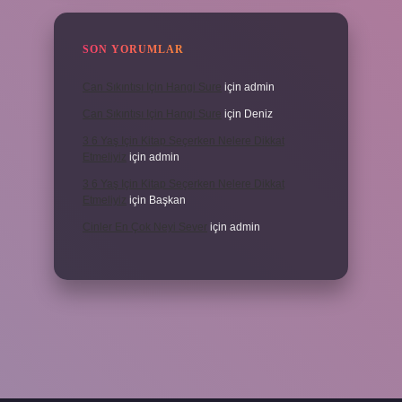
SON YORUMLAR
Can Sıkıntısı Için Hangi Sure
için
admin
Can Sıkıntısı Için Hangi Sure
için
Deniz
3 6 Yaş Için Kitap Seçerken Nelere Dikkat
Etmeliyiz
için
admin
3 6 Yaş Için Kitap Seçerken Nelere Dikkat
Etmeliyiz
için
Başkan
Cinler En Çok Neyi Sever
için
admin