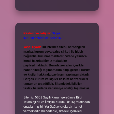
Reklam ve İletişim:
Skype:
live:.cid.575569c608265c69
Yasal Uyarı:
Bu internet sitesi, herhangi bir
marka, kurum veya şahıs şirketi ile hiçbir
bağlantısı bulunmamaktadır. Sitede yalnızca
kendi hazırladığımız makaleler
paylaşılmaktadır. Burada yer alan içerikler
haber niteliği taşımamakta olup, gerçek kurum
ve kişiler hakkında paylaşım yapılmamaktadır.
Gerçek kurum ve kişiler ile isim benzerlikleri
tamamen tesadüfidir. Sitemizdeki bilgiler
taslak halindedir ve tavsiye niteliği taşımazlar.
Sitemiz, 5651 Sayılı Kanun gereğince Bilgi
Teknolojileri ve İletişim Kurumu (BTK) tarafından
onaylanmış bir Yer Sağlayıcı olarak hizmet
vermektedir. Bu nedenle, sitedeki içerikleri