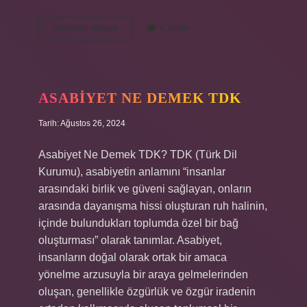
Iki
Devamını okuyun
6 Yorum
cami
arasında
ne
demek
ASABIYET NE DEMEK TDK
Tarih: Ağustos 26, 2024
Asabiyet Ne Demek TDK? TDK (Türk Dil
Kurumu), asabiyetin anlamını “insanlar
arasındaki birlik ve güveni sağlayan, onların
arasında dayanışma hissi oluşturan ruh halinin,
içinde bulundukları toplumda özel bir bağ
oluşturması” olarak tanımlar. Asabiyet,
insanların doğal olarak ortak bir amaca
yönelme arzusuyla bir araya gelmelerinden
oluşan, genellikle özgürlük ve özgür iradenin