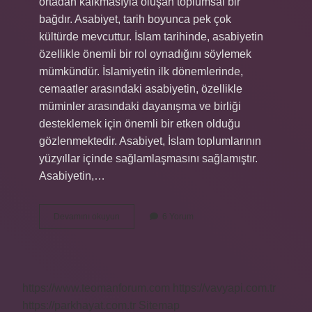
ortadan kalkmasıyla oluşan toplumsal bir
bağdır. Asabiyet, tarih boyunca pek çok
kültürde mevcuttur. İslam tarihinde, asabiyetin
özellikle önemli bir rol oynadığını söylemek
mümkündür. İslamiyetin ilk dönemlerinde,
cemaatler arasındaki asabiyetin, özellikle
müminler arasındaki dayanışma ve birliği
desteklemek için önemli bir etken olduğu
gözlenmektedir. Asabiyet, İslam toplumlarının
yüzyıllar içinde sağlamlaşmasını sağlamıştır.
Asabiyetin,…
Asabiyet
Devamını okuyun
6 Yorum
ne
demek
TDK
https://www.teomanforum.com
https://vavyapi.com.tr
https://parkhayat.com.tr
Sitemap