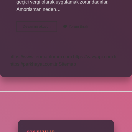
geçici vergi olarak uygulamak zorundadırlar.
Amortisman neden…
Nelere
Devamını okuyun
Yorum Bırak
Amortisman
Ayrılmaz
https://www.teomanforum.com
https://vavyapi.com.tr
https://parkhayat.com.tr
Sitemap
SIDEBAR