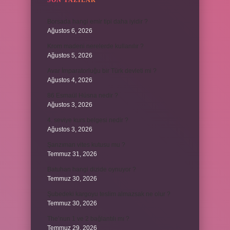
SON YAZILAR
Borsada hangi emir tipi daha iyidir ?
Ağustos 6, 2026
Krom madeni nerelerde kullanılır ?
Ağustos 5, 2026
Avar İmparatorluğu bir Türk devleti mi ?
Ağustos 4, 2026
86 Esmaül Hüsna nedir ?
Ağustos 3, 2026
4. seviye kurs belgesi nedir ?
Ağustos 3, 2026
Şanzıman vites kutusu mu ?
Temmuz 31, 2026
Batuhan hangi dizide oynuyor ?
Temmuz 30, 2026
Şubedeki kargoyu teslim almazsak ne olur ?
Temmuz 30, 2026
The’nun 1 ve 2 bağlantılı mı ?
Temmuz 29, 2026