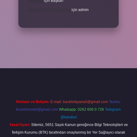
Etmeliyiz
için
Başkan
Cinler En Çok Neyi Sever
için
admin
riş adresi
www.betexper.xyz/
Reklam ve İletişim:
E-mail:
backlinkpaneli@gmail.com
Teams:
forumhizmeti@gmail.com
Whatsapp: 0262 606 0 726
Telegram:
@karabul
Yasal Uyarı:
Sitemiz, 5651 Sayılı Kanun gereğince Bilgi Teknolojileri ve
İletişim Kurumu (BTK) tarafından onaylanmış bir Yer Sağlayıcı olarak