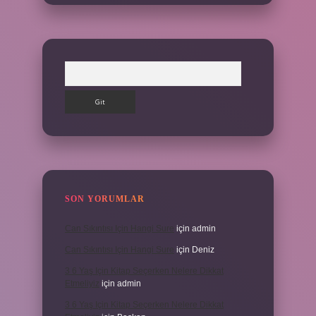
Arama
SON YORUMLAR
Can Sıkıntısı Için Hangi Sure
için
admin
Can Sıkıntısı Için Hangi Sure
için
Deniz
3 6 Yaş Için Kitap Seçerken Nelere Dikkat
Etmeliyiz
için
admin
3 6 Yaş Için Kitap Seçerken Nelere Dikkat