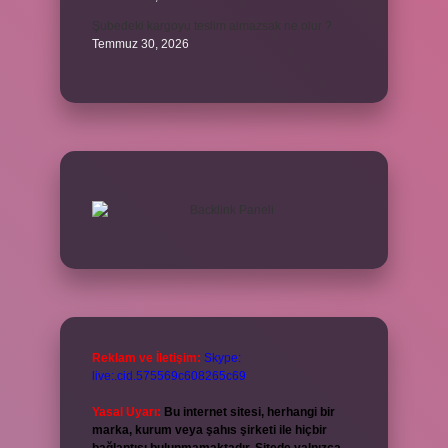
Şubedeki kargoyu teslim almazsak ne olur ?
Temmuz 30, 2026
Reklam ve İletişim:
Skype:
live:.cid.575569c608265c69
Yasal Uyarı:
Bu internet sitesi, herhangi bir
marka, kurum veya şahıs şirketi ile hiçbir