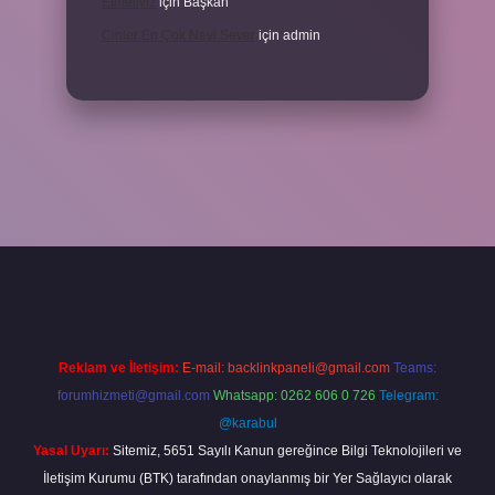
Etmeliyiz
için
Başkan
Cinler En Çok Neyi Sever
için
admin
iş adresi
www.betexper.xyz/
Reklam ve İletişim:
E-mail:
backlinkpaneli@gmail.com
Teams:
forumhizmeti@gmail.com
Whatsapp: 0262 606 0 726
Telegram:
@karabul
Yasal Uyarı:
Sitemiz, 5651 Sayılı Kanun gereğince Bilgi Teknolojileri ve
İletişim Kurumu (BTK) tarafından onaylanmış bir Yer Sağlayıcı olarak