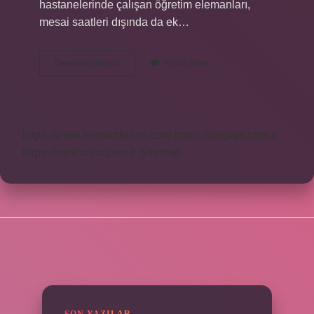
hastanelerinde çalışan öğretim elemanları,
mesai saatleri dışında da ek…
Baş
Devamını okuyun
Yorum Bırak
Asistan
Ameliyat
Yapabilir
Mi
https://www.teomanforum.com
https://vavyapi.com.tr
https://parkhayat.com.tr
Sitemap
SIDEBAR