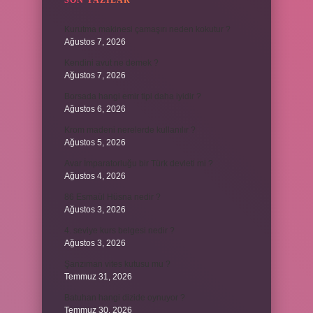
SON YAZILAR
Kurutma makinesi çamaşırı neden kokutur ?
Ağustos 7, 2026
Kendini avut ne demek ?
Ağustos 7, 2026
Borsada hangi emir tipi daha iyidir ?
Ağustos 6, 2026
Krom madeni nerelerde kullanılır ?
Ağustos 5, 2026
Avar İmparatorluğu bir Türk devleti mi ?
Ağustos 4, 2026
86 Esmaül Hüsna nedir ?
Ağustos 3, 2026
4. seviye kurs belgesi nedir ?
Ağustos 3, 2026
Şanzıman vites kutusu mu ?
Temmuz 31, 2026
Batuhan hangi dizide oynuyor ?
Temmuz 30, 2026