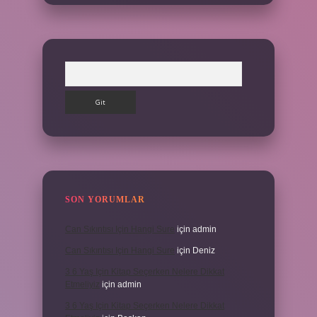
Arama
SON YORUMLAR
Can Sıkıntısı Için Hangi Sure
için
admin
Can Sıkıntısı Için Hangi Sure
için
Deniz
3 6 Yaş Için Kitap Seçerken Nelere Dikkat
Etmeliyiz
için
admin
3 6 Yaş Için Kitap Seçerken Nelere Dikkat