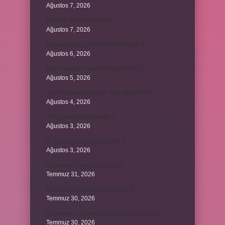
Ağustos 7, 2026
Kendini avut ne demek ?
Ağustos 7, 2026
Borsada hangi emir tipi daha iyidir ?
Ağustos 6, 2026
Krom madeni nerelerde kullanılır ?
Ağustos 5, 2026
Avar İmparatorluğu bir Türk devleti mi ?
Ağustos 4, 2026
86 Esmaül Hüsna nedir ?
Ağustos 3, 2026
4. seviye kurs belgesi nedir ?
Ağustos 3, 2026
Şanzıman vites kutusu mu ?
Temmuz 31, 2026
Batuhan hangi dizide oynuyor ?
Temmuz 30, 2026
Şubedeki kargoyu teslim almazsak ne olur ?
Temmuz 30, 2026