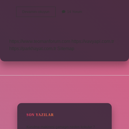
Ateş
Devamını okuyun
14 Yorum
Ismi
Ne
Anlama
Gelir
https://www.teomanforum.com
https://vavyapi.com.tr
https://parkhayat.com.tr
Sitemap
SIDEBAR
SON YAZILAR
Kurutma makinesi çamaşırı neden kokutur ?