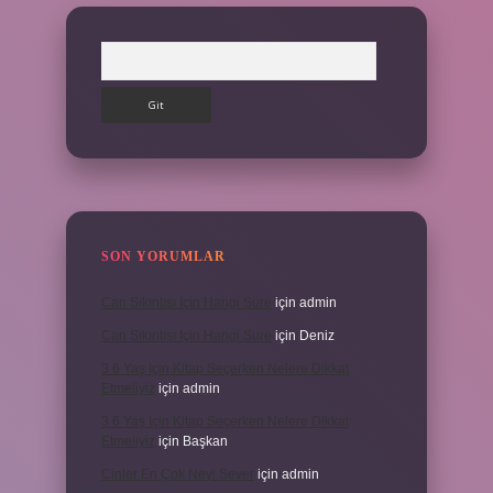
Arama
SON YORUMLAR
Can Sıkıntısı Için Hangi Sure
için
admin
Can Sıkıntısı Için Hangi Sure
için
Deniz
3 6 Yaş Için Kitap Seçerken Nelere Dikkat
Etmeliyiz
için
admin
3 6 Yaş Için Kitap Seçerken Nelere Dikkat
Etmeliyiz
için
Başkan
Cinler En Çok Neyi Sever
için
admin