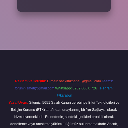
riş adresi
www.betexper.xyz/
Reklam ve İletişim:
E-mail:
backlinkpaneli@gmail.com
Teams:
forumhizmeti@gmail.com
Whatsapp: 0262 606 0 726
Telegram:
@karabul
Yasal Uyarı:
Sitemiz, 5651 Sayılı Kanun gereğince Bilgi Teknolojileri ve
İletişim Kurumu (BTK) tarafından onaylanmış bir Yer Sağlayıcı olarak
hizmet vermektedir. Bu nedenle, sitedeki içerikleri proaktif olarak
denetleme veya araştırma yükümlülüğümüz bulunmamaktadır. Ancak,