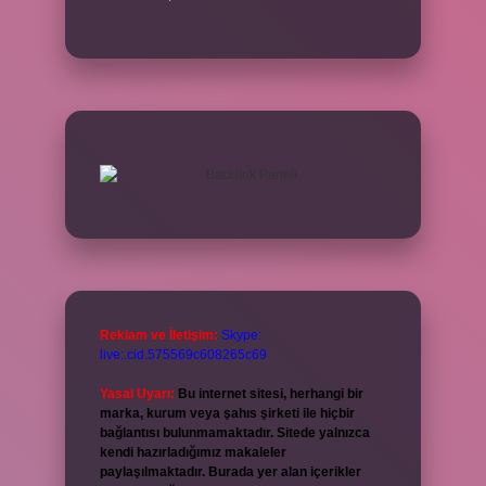
Reklam ve İletişim:
Skype:
live:.cid.575569c608265c69
Yasal Uyarı:
Bu internet sitesi, herhangi bir
marka, kurum veya şahıs şirketi ile hiçbir
bağlantısı bulunmamaktadır. Sitede yalnızca
kendi hazırladığımız makaleler
paylaşılmaktadır. Burada yer alan içerikler