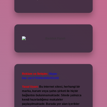
Reklam ve İletişim:
Skype:
live:.cid.575569c608265c69
Yasal Uyarı:
Bu internet sitesi, herhangi bir
marka, kurum veya şahıs şirketi ile hiçbir
bağlantısı bulunmamaktadır. Sitede yalnızca
kendi hazırladığımız makaleler
paylaşılmaktadır. Burada yer alan içerikler