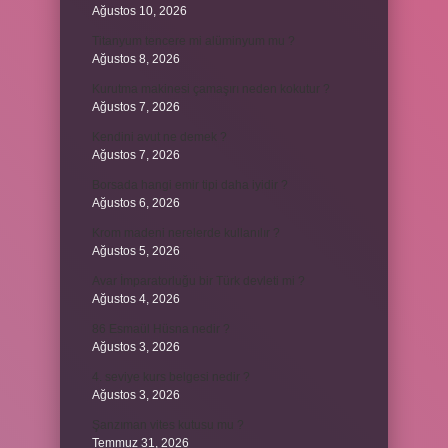
Ağustos 10, 2026
Titanyum tencere mi alüminyum mu ?
Ağustos 8, 2026
Kurutma makinesi çamaşırı neden kokutur ?
Ağustos 7, 2026
Kendini avut ne demek ?
Ağustos 7, 2026
Borsada hangi emir tipi daha iyidir ?
Ağustos 6, 2026
Krom madeni nerelerde kullanılır ?
Ağustos 5, 2026
Avar İmparatorluğu bir Türk devleti mi ?
Ağustos 4, 2026
86 Esmaül Hüsna nedir ?
Ağustos 3, 2026
4. seviye kurs belgesi nedir ?
Ağustos 3, 2026
Şanzıman vites kutusu mu ?
Temmuz 31, 2026