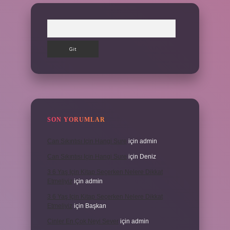
Arama
SON YORUMLAR
Can Sıkıntısı Için Hangi Sure
için
admin
Can Sıkıntısı Için Hangi Sure
için
Deniz
3 6 Yaş Için Kitap Seçerken Nelere Dikkat
Etmeliyiz
için
admin
3 6 Yaş Için Kitap Seçerken Nelere Dikkat
Etmeliyiz
için
Başkan
Cinler En Çok Neyi Sever
için
admin