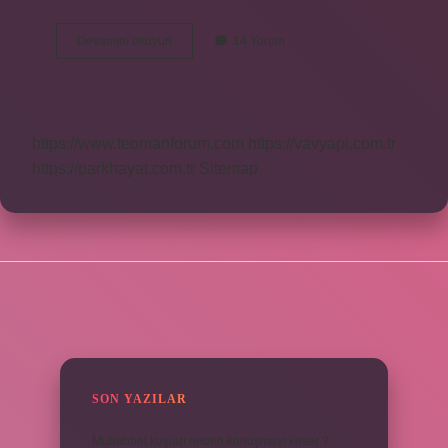
Ateş
Devamını okuyun
14 Yorum
Ismi
Ne
Anlama
Gelir
https://www.teomanforum.com
https://vavyapi.com.tr
https://parkhayat.com.tr
Sitemap
SIDEBAR
SON YAZILAR
Muhabbet kuşları neden konuşmayı keser ?