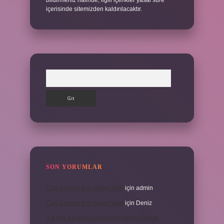
bildirmeniz halinde, ilgili içerikler yasal süre
içerisinde sitemizden kaldırılacaktır.
Arama
SON YORUMLAR
Can Sıkıntısı Için Hangi Sure
için
admin
Can Sıkıntısı Için Hangi Sure
için
Deniz
3 6 Yaş Için Kitap Seçerken Nelere Dikkat