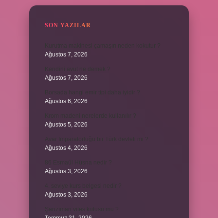
SON YAZILAR
Kurutma makinesi çamaşırı neden kokutur ?
Ağustos 7, 2026
Kendini avut ne demek ?
Ağustos 7, 2026
Borsada hangi emir tipi daha iyidir ?
Ağustos 6, 2026
Krom madeni nerelerde kullanılır ?
Ağustos 5, 2026
Avar İmparatorluğu bir Türk devleti mi ?
Ağustos 4, 2026
86 Esmaül Hüsna nedir ?
Ağustos 3, 2026
4. seviye kurs belgesi nedir ?
Ağustos 3, 2026
Şanzıman vites kutusu mu ?