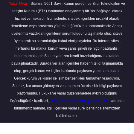
Yasal Uyarı:
Sitemiz, 5651 Sayılı Kanun gereğince Bilgi Teknolojileri ve
İletişim Kurumu (BTK) tarafından onaylanmış bir Yer Sağlayıcı olarak
hizmet vermektedir. Bu nedenle, sitedeki içerikleri proaktif olarak
denetleme veya araştırma yükümlülüğümüz bulunmamaktadır. Ancak,
üyelerimiz yazdıkları içeriklerin sorumluluğunu taşımakta olup, siteye
üye olarak bu sorumluluğu kabul etmiş sayılırlar. Bu internet sitesi,
herhangi bir marka, kurum veya şahıs şirketi ile hiçbir bağlantısı
bulunmamaktadır. Sitede yalnızca kendi hazırladığımız makaleler
paylaşılmaktadır. Burada yer alan içerikler haber niteliği taşımamakta
olup, gerçek kurum ve kişiler hakkında paylaşım yapılmamaktadır.
Gerçek kurum ve kişiler ile isim benzerlikleri tamamen tesadüfidir.
Sitemiz, kar amacı gütmeyen ve tamamen ücretsiz bir bilgi paylaşım
platformudur. Hukuka ve yasal düzenlemelere aykırı olduğunu
düşündüğünüz içerikleri,
backlinkpanelicomtr@gmail.com
adresine
bildirmeniz halinde, ilgili içerikler yasal süre içerisinde sitemizden
kaldırılacaktır.
Scro
to