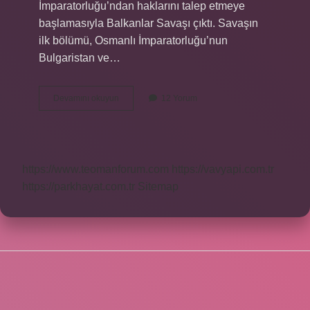
İmparatorluğu’ndan haklarını talep etmeye
başlamasıyla Balkanlar Savaşı çıktı. Savaşın
ilk bölümü, Osmanlı İmparatorluğu’nun
Bulgaristan ve…
Balkan
Devamını okuyun
12 Yorum
faciası
nedir
https://www.teomanforum.com
https://vavyapi.com.tr
https://parkhayat.com.tr
Sitemap
SIDEBAR