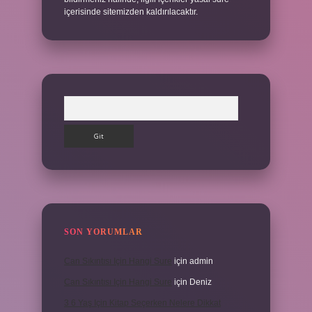
içerisinde sitemizden kaldırılacaktır.
Arama
SON YORUMLAR
Can Sıkıntısı Için Hangi Sure
için
admin
Can Sıkıntısı Için Hangi Sure
için
Deniz
3 6 Yaş Için Kitap Seçerken Nelere Dikkat