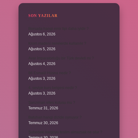
SON YAZILAR
Borsada hangi emir tipi daha iyidir ?
Ağustos 6, 2026
Krom madeni nerelerde kullanılır ?
Ağustos 5, 2026
Avar İmparatorluğu bir Türk devleti mi ?
Ağustos 4, 2026
86 Esmaül Hüsna nedir ?
Ağustos 3, 2026
4. seviye kurs belgesi nedir ?
Ağustos 3, 2026
Şanzıman vites kutusu mu ?
Temmuz 31, 2026
Batuhan hangi dizide oynuyor ?
Temmuz 30, 2026
Şubedeki kargoyu teslim almazsak ne olur ?
Temmuz 30, 2026