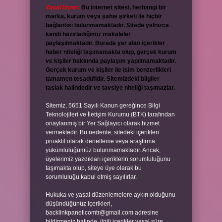
Yasal Uyarı:
Bu internet sitesi, herhangi bir
marka, kurum veya şahıs şirketi ile hiçbir
bağlantısı bulunmamaktadır. Sitede yalnızca
kendi hazırladığımız makaleler
paylaşılmaktadır. Burada yer alan içerikler
haber niteliği taşımamakta olup, gerçek kurum
ve kişiler hakkında paylaşım yapılmamaktadır.
Gerçek kurum ve kişiler ile isim benzerlikleri
tamamen tesadüfidir. Sitemizdeki bilgiler
taslak halindedir ve tavsiye niteliği taşımazlar.
Sitemiz, 5651 Sayılı Kanun gereğince Bilgi
Teknolojileri ve İletişim Kurumu (BTK) tarafından
onaylanmış bir Yer Sağlayıcı olarak hizmet
vermektedir. Bu nedenle, sitedeki içerikleri
proaktif olarak denetleme veya araştırma
yükümlülüğümüz bulunmamaktadır. Ancak,
üyelerimiz yazdıkları içeriklerin sorumluluğunu
taşımakta olup, siteye üye olarak bu
sorumluluğu kabul etmiş sayılırlar.
Hukuka ve yasal düzenlemelere aykırı olduğunu
düşündüğünüz içerikleri,
backlinkpanelicomtr@gmail.com
adresine
bildirmeniz halinde, ilgili içerikler yasal süre