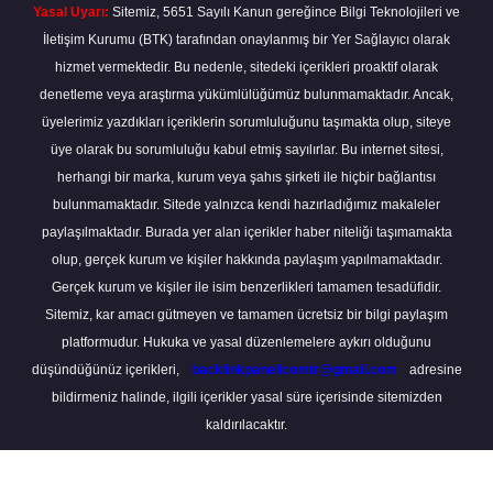
Yasal Uyarı:
Sitemiz, 5651 Sayılı Kanun gereğince Bilgi Teknolojileri ve
İletişim Kurumu (BTK) tarafından onaylanmış bir Yer Sağlayıcı olarak
hizmet vermektedir. Bu nedenle, sitedeki içerikleri proaktif olarak
denetleme veya araştırma yükümlülüğümüz bulunmamaktadır. Ancak,
üyelerimiz yazdıkları içeriklerin sorumluluğunu taşımakta olup, siteye
üye olarak bu sorumluluğu kabul etmiş sayılırlar. Bu internet sitesi,
herhangi bir marka, kurum veya şahıs şirketi ile hiçbir bağlantısı
bulunmamaktadır. Sitede yalnızca kendi hazırladığımız makaleler
paylaşılmaktadır. Burada yer alan içerikler haber niteliği taşımamakta
olup, gerçek kurum ve kişiler hakkında paylaşım yapılmamaktadır.
Gerçek kurum ve kişiler ile isim benzerlikleri tamamen tesadüfidir.
Sitemiz, kar amacı gütmeyen ve tamamen ücretsiz bir bilgi paylaşım
platformudur. Hukuka ve yasal düzenlemelere aykırı olduğunu
düşündüğünüz içerikleri,
backlinkpanelicomtr@gmail.com
adresine
bildirmeniz halinde, ilgili içerikler yasal süre içerisinde sitemizden
kaldırılacaktır.
Scro
to