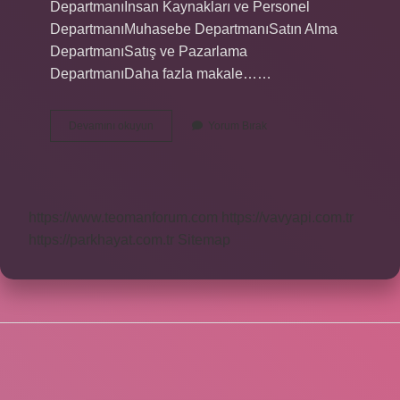
Departmanıİnsan Kaynakları ve Personel
DepartmanıMuhasebe DepartmanıSatın Alma
DepartmanıSatış ve Pazarlama
DepartmanıDaha fazla makale……
Otellerde
Devamını okuyun
Yorum Bırak
Hangi
Birimler
Var
https://www.teomanforum.com
https://vavyapi.com.tr
https://parkhayat.com.tr
Sitemap
SIDEBAR