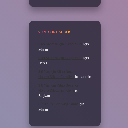
SON YORUMLAR
Can Sıkıntısı Için Hangi Sure
için
admin
Can Sıkıntısı Için Hangi Sure
için
Deniz
3 6 Yaş Için Kitap Seçerken
Nelere Dikkat Etmeliyiz
için
admin
3 6 Yaş Için Kitap Seçerken
Nelere Dikkat Etmeliyiz
için
Başkan
Cinler En Çok Neyi Sever
için
admin