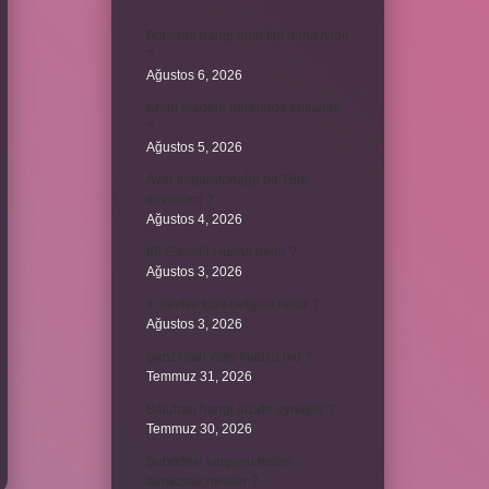
Borsada hangi emir tipi daha iyidir
?
Ağustos 6, 2026
Krom madeni nerelerde kullanılır
?
Ağustos 5, 2026
Avar İmparatorluğu bir Türk
devleti mi ?
Ağustos 4, 2026
86 Esmaül Hüsna nedir ?
Ağustos 3, 2026
4. seviye kurs belgesi nedir ?
Ağustos 3, 2026
Şanzıman vites kutusu mu ?
Temmuz 31, 2026
Batuhan hangi dizide oynuyor ?
Temmuz 30, 2026
Şubedeki kargoyu teslim
almazsak ne olur ?