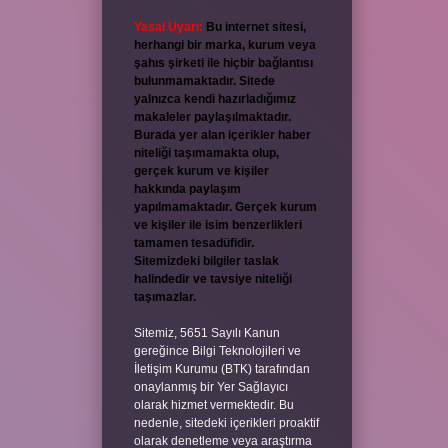
Yasal Uyarı:
Bu internet sitesi,
herhangi bir marka, kurum veya
şahıs şirketi ile hiçbir bağlantısı
bulunmamaktadır. Sitede
yalnızca kendi hazırladığımız
makaleler paylaşılmaktadır.
Burada yer alan içerikler haber
niteliği taşımamakta olup,
gerçek kurum ve kişiler
hakkında paylaşım
yapılmamaktadır. Gerçek kurum
ve kişiler ile isim benzerlikleri
tamamen tesadüfidir.
Sitemizdeki bilgiler taslak
halindedir ve tavsiye niteliği
taşımazlar.
Sitemiz, 5651 Sayılı Kanun
gereğince Bilgi Teknolojileri ve
İletişim Kurumu (BTK) tarafından
onaylanmış bir Yer Sağlayıcı
olarak hizmet vermektedir. Bu
nedenle, sitedeki içerikleri proaktif
olarak denetleme veya araştırma