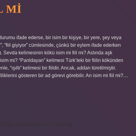
L MI
a durumu ifade ederse, bir isim bir kişiye, bir yere, şey veya
, “fiil giyiyor” cümlesinde, çünkü bir eylem ifade ederken
). Sevda kelimesinin kökü isim mi fiil mi? Aslında aşk
im mi? “Parıldayan” kelimesi Türk’teki bir fiilin kökünden
, “ışıltı” kelimesi bir fiildir. Ancak, addan türetilmiştir.
lerini gösteren bir ad görevi görebilir. Arı isim mi fiil mi?…
tr
https://parkhayat.com.tr
Sitemap