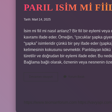
PARIL ISIM MI FII
Tarih: Mart 14, 2025
İsim mi fiil mi nasıl anlarız? Bir fiil bir eylemi vey
kavramı ifade eder. Örneğin, “çocuklar şapka giyer”
“şapka” isimleridir çünkü bir şey ifade eder (şapka
kelimesinin kokusunu sevmektir. Parıldayan kökü is
türetilir ve doğrudan bir eylemi ifade eder. Bu nedenle
Bağlama bağlı olarak, öznenin veya nesnenin özellik
Parıl
Devamını okuyun
Yorum Bırak
Isim
Mi
Fiil
Mi
https://www.teomanforum.com
https://vavyapi.com.