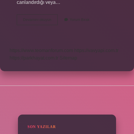
canlandırdığı veya…
Bayramlaşmanın
Devamını okuyun
Yorum Bırak
Önemi
Nedir
https://www.teomanforum.com
https://vavyapi.com.tr
https://parkhayat.com.tr
Sitemap
SIDEBAR
SON YAZILAR