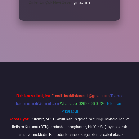
Cinler En Çok Neyi Sever
için
admin
iş adresi
www.betexper.xyz/
Reklam ve İletişim:
E-mail:
backlinkpaneli@gmail.com
Teams:
forumhizmeti@gmail.com
Whatsapp: 0262 606 0 726
Telegram:
@karabul
Yasal Uyarı:
Sitemiz, 5651 Sayılı Kanun gereğince Bilgi Teknolojileri ve
İletişim Kurumu (BTK) tarafından onaylanmış bir Yer Sağlayıcı olarak
hizmet vermektedir. Bu nedenle, sitedeki içerikleri proaktif olarak