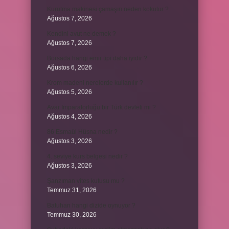
Kurutma makinesi çamaşırı neden kokutur ?
Ağustos 7, 2026
Kendini avut ne demek ?
Ağustos 7, 2026
Borsada hangi emir tipi daha iyidir ?
Ağustos 6, 2026
Krom madeni nerelerde kullanılır ?
Ağustos 5, 2026
Avar İmparatorluğu bir Türk devleti mi ?
Ağustos 4, 2026
86 Esmaül Hüsna nedir ?
Ağustos 3, 2026
4. seviye kurs belgesi nedir ?
Ağustos 3, 2026
Şanzıman vites kutusu mu ?
Temmuz 31, 2026
Batuhan hangi dizide oynuyor ?
Temmuz 30, 2026