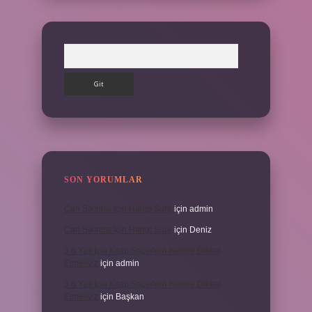
Arama
SON YORUMLAR
Can Sıkıntısı Için Hangi Sure
için
admin
Can Sıkıntısı Için Hangi Sure
için
Deniz
3 6 Yaş Için Kitap Seçerken Nelere Dikkat
Etmeliyiz
için
admin
3 6 Yaş Için Kitap Seçerken Nelere Dikkat
Etmeliyiz
için
Başkan