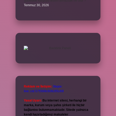
Şubedeki kargoyu teslim almazsak ne olur ?
Temmuz 30, 2026
Reklam ve İletişim:
Skype:
live:.cid.575569c608265c69
Yasal Uyarı:
Bu internet sitesi, herhangi bir
marka, kurum veya şahıs şirketi ile hiçbir
bağlantısı bulunmamaktadır. Sitede yalnızca
kendi hazırladığımız makaleler