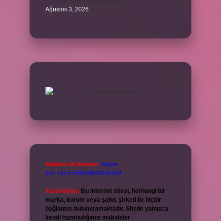
4. seviye kurs belgesi nedir ?
Ağustos 3, 2026
Reklam ve İletişim:
Skype:
live:.cid.575569c608265c69
Yasal Uyarı:
Bu internet sitesi, herhangi bir
marka, kurum veya şahıs şirketi ile hiçbir
bağlantısı bulunmamaktadır. Sitede yalnızca
kendi hazırladığımız makaleler