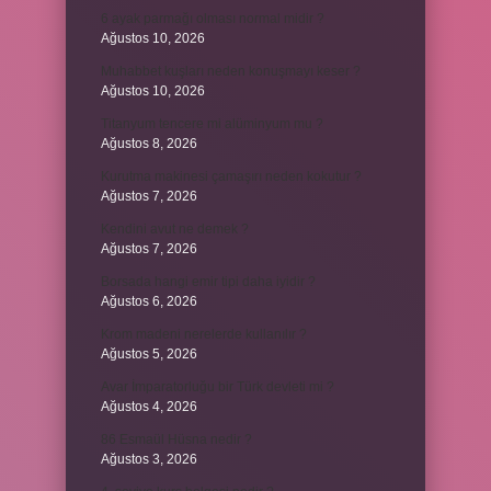
6 ayak parmağı olması normal midir ?
Ağustos 10, 2026
Muhabbet kuşları neden konuşmayı keser ?
Ağustos 10, 2026
Titanyum tencere mi alüminyum mu ?
Ağustos 8, 2026
Kurutma makinesi çamaşırı neden kokutur ?
Ağustos 7, 2026
Kendini avut ne demek ?
Ağustos 7, 2026
Borsada hangi emir tipi daha iyidir ?
Ağustos 6, 2026
Krom madeni nerelerde kullanılır ?
Ağustos 5, 2026
Avar İmparatorluğu bir Türk devleti mi ?
Ağustos 4, 2026
86 Esmaül Hüsna nedir ?
Ağustos 3, 2026