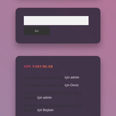
Arama
SON YORUMLAR
Can Sıkıntısı Için Hangi Sure
için
admin
Can Sıkıntısı Için Hangi Sure
için
Deniz
3 6 Yaş Için Kitap Seçerken Nelere Dikkat
Etmeliyiz
için
admin
3 6 Yaş Için Kitap Seçerken Nelere Dikkat
Etmeliyiz
için
Başkan