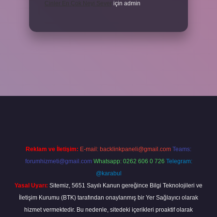
Cinler En Çok Neyi Sever
için
admin
iriş adresi
www.betexper.xyz/
Reklam ve İletişim:
E-mail:
backlinkpaneli@gmail.com
Teams:
forumhizmeti@gmail.com
Whatsapp: 0262 606 0 726
Telegram:
@karabul
Yasal Uyarı:
Sitemiz, 5651 Sayılı Kanun gereğince Bilgi Teknolojileri ve
İletişim Kurumu (BTK) tarafından onaylanmış bir Yer Sağlayıcı olarak
hizmet vermektedir. Bu nedenle, sitedeki içerikleri proaktif olarak