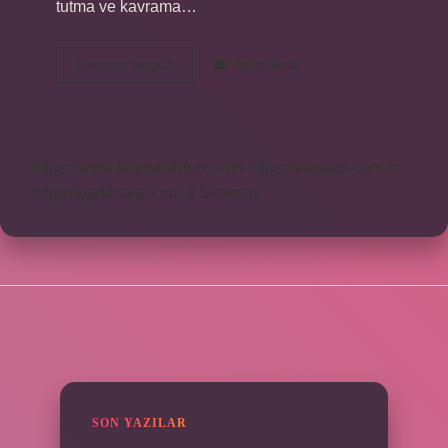
tutma ve kavrama…
Bebekler
Devamını okuyun
Yorum Bırak
Kac
Aylikken
Bir
Şeyleri
Tutabilir
https://www.teomanforum.com
https://vavyapi.com.tr
https://parkhayat.com.tr
Sitemap
SIDEBAR
SON YAZILAR