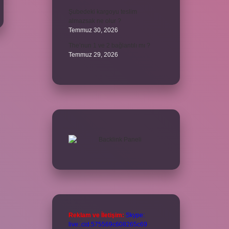
Şubedeki kargoyu teslim
almazsak ne olur ?
Temmuz 30, 2026
The’nun 1 ve 2 bağlantılı mı ?
Temmuz 29, 2026
Reklam ve İletişim:
Skype:
live:.cid.575569c608265c69