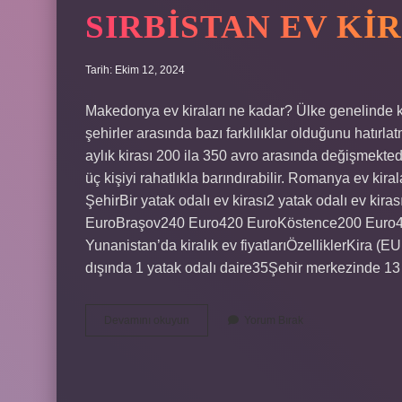
SIRBISTAN EV KI
Tarih: Ekim 12, 2024
Makedonya ev kiraları ne kadar? Ülke genelinde 
şehirler arasında bazı farklılıklar olduğunu hatırl
aylık kirası 200 ila 350 avro arasında değişmektedi
üç kişiyi rahatlıkla barındırabilir. Romanya ev kir
ŞehirBir yatak odalı ev kirası2 yatak odalı ev 
EuroBraşov240 Euro420 EuroKöstence200 Euro400 
Yunanistan’da kiralık ev fiyatlarıÖzelliklerKira 
dışında 1 yatak odalı daire35Şehir merkezinde 1
Sırbistan
Devamını okuyun
Yorum Bırak
Ev
Kiraları
Ne
Kadar