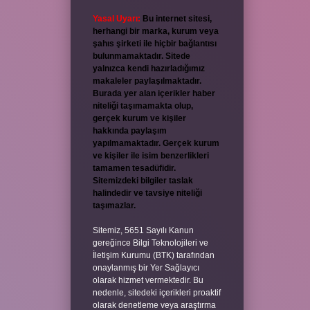
Yasal Uyarı:
Bu internet sitesi,
herhangi bir marka, kurum veya
şahıs şirketi ile hiçbir bağlantısı
bulunmamaktadır. Sitede
yalnızca kendi hazırladığımız
makaleler paylaşılmaktadır.
Burada yer alan içerikler haber
niteliği taşımamakta olup,
gerçek kurum ve kişiler
hakkında paylaşım
yapılmamaktadır. Gerçek kurum
ve kişiler ile isim benzerlikleri
tamamen tesadüfidir.
Sitemizdeki bilgiler taslak
halindedir ve tavsiye niteliği
taşımazlar.
Sitemiz, 5651 Sayılı Kanun
gereğince Bilgi Teknolojileri ve
İletişim Kurumu (BTK) tarafından
onaylanmış bir Yer Sağlayıcı
olarak hizmet vermektedir. Bu
nedenle, sitedeki içerikleri proaktif
olarak denetleme veya araştırma