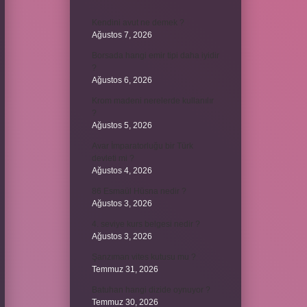
Kendini avut ne demek ?
Ağustos 7, 2026
Borsada hangi emir tipi daha iyidir
?
Ağustos 6, 2026
Krom madeni nerelerde kullanılır
?
Ağustos 5, 2026
Avar İmparatorluğu bir Türk
devleti mi ?
Ağustos 4, 2026
86 Esmaül Hüsna nedir ?
Ağustos 3, 2026
4. seviye kurs belgesi nedir ?
Ağustos 3, 2026
Şanzıman vites kutusu mu ?
Temmuz 31, 2026
Batuhan hangi dizide oynuyor ?
Temmuz 30, 2026