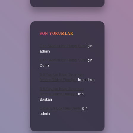
SON YORUMLAR
Can Sıkıntısı Için Hangi Sure
için
admin
Can Sıkıntısı Için Hangi Sure
için
Deniz
3 6 Yaş Için Kitap Seçerken
Nelere Dikkat Etmeliyiz
için
admin
3 6 Yaş Için Kitap Seçerken
Nelere Dikkat Etmeliyiz
için
Başkan
Cinler En Çok Neyi Sever
için
admin