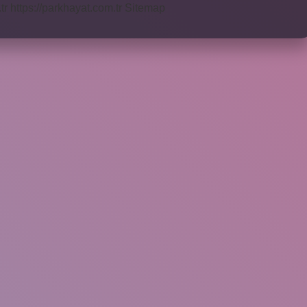
tr
https://parkhayat.com.tr
Sitemap