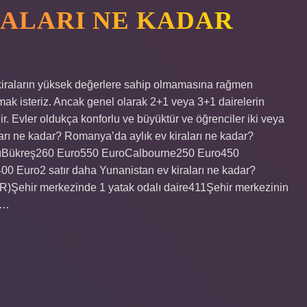
RALARI NE KADAR
kiraların yüksek değerlere sahip olmamasına rağmen
atmak isteriz. Ancak genel olarak 2+1 veya 3+1 dairelerin
r. Evler oldukça konforlu ve büyüktür ve öğrenciler iki veya
aları ne kadar? Romanya’da aylık ev kiraları ne kadar?
kirasıBükreş260 Euro550 EuroCalbourne250 Euro450
Euro2 satır daha Yunanistan ev kiraları ne kadar?
(EUR)Şehir merkezinde 1 yatak odalı daire411Şehir merkezinin
3…