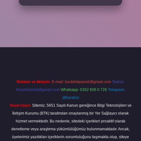
iş adresi
www.betexper.xyz/
Reklam ve İletişim:
E-mail:
backlinkpaneli@gmail.com
Teams:
forumhizmeti@gmail.com
Whatsapp: 0262 606 0 726
Telegram:
@karabul
Yasal Uyarı:
Sitemiz, 5651 Sayılı Kanun gereğince Bilgi Teknolojileri ve
İletişim Kurumu (BTK) tarafından onaylanmış bir Yer Sağlayıcı olarak
hizmet vermektedir. Bu nedenle, sitedeki içerikleri proaktif olarak
denetleme veya araştırma yükümlülüğümüz bulunmamaktadır. Ancak,
üyelerimiz yazdıkları içeriklerin sorumluluğunu taşımakta olup, siteye