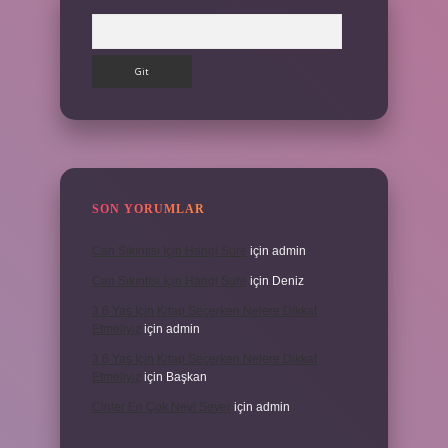
Arama
SON YORUMLAR
Can Sıkıntısı Için Hangi Sure
için
admin
Can Sıkıntısı Için Hangi Sure
için
Deniz
3 6 Yaş Için Kitap Seçerken Nelere Dikkat
Etmeliyiz
için
admin
3 6 Yaş Için Kitap Seçerken Nelere Dikkat
Etmeliyiz
için
Başkan
Cinler En Çok Neyi Sever
için
admin