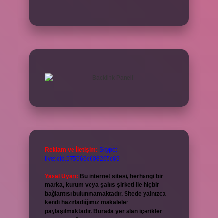
Reklam ve İletişim:
Skype:
live:.cid.575569c608265c69
Yasal Uyarı:
Bu internet sitesi, herhangi bir
marka, kurum veya şahıs şirketi ile hiçbir
bağlantısı bulunmamaktadır. Sitede yalnızca
kendi hazırladığımız makaleler
paylaşılmaktadır. Burada yer alan içerikler