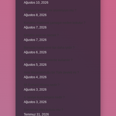
Ağustos 10, 2026
Titanyum tencere mi alüminyum mu ?
Ağustos 8, 2026
Kurutma makinesi çamaşırı neden kokutur ?
Ağustos 7, 2026
Kendini avut ne demek ?
Ağustos 7, 2026
Borsada hangi emir tipi daha iyidir ?
Ağustos 6, 2026
Krom madeni nerelerde kullanılır ?
Ağustos 5, 2026
Avar İmparatorluğu bir Türk devleti mi ?
Ağustos 4, 2026
86 Esmaül Hüsna nedir ?
Ağustos 3, 2026
4. seviye kurs belgesi nedir ?
Ağustos 3, 2026
Şanzıman vites kutusu mu ?
Temmuz 31, 2026