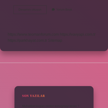
Her
Devamını okuyun
Yorum Bırak
Bilgisayara
Her
Ram
Olur
Mu
https://www.teomanforum.com
https://vavyapi.com.tr
https://parkhayat.com.tr
Sitemap
SIDEBAR
SON YAZILAR
Muhabbet kuşları neden konuşmayı keser ?