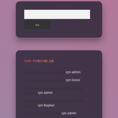
Arama
SON YORUMLAR
Can Sıkıntısı Için Hangi Sure
için
admin
Can Sıkıntısı Için Hangi Sure
için
Deniz
3 6 Yaş Için Kitap Seçerken Nelere Dikkat
Etmeliyiz
için
admin
3 6 Yaş Için Kitap Seçerken Nelere Dikkat
Etmeliyiz
için
Başkan
Cinler En Çok Neyi Sever
için
admin