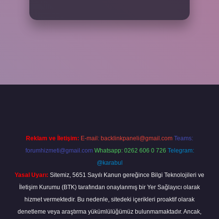
riş adresi
www.betexper.xyz/
Reklam ve İletişim:
E-mail:
backlinkpaneli@gmail.com
Teams:
forumhizmeti@gmail.com
Whatsapp: 0262 606 0 726
Telegram:
@karabul
Yasal Uyarı:
Sitemiz, 5651 Sayılı Kanun gereğince Bilgi Teknolojileri ve
İletişim Kurumu (BTK) tarafından onaylanmış bir Yer Sağlayıcı olarak
hizmet vermektedir. Bu nedenle, sitedeki içerikleri proaktif olarak
denetleme veya araştırma yükümlülüğümüz bulunmamaktadır. Ancak,