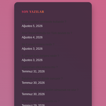
SON YAZILAR
Krom madeni nerelerde kullanılır ?
Ağustos 5, 2026
Avar İmparatorluğu bir Türk devleti mi ?
Ağustos 4, 2026
86 Esmaül Hüsna nedir ?
Ağustos 3, 2026
4. seviye kurs belgesi nedir ?
Ağustos 3, 2026
Şanzıman vites kutusu mu ?
Temmuz 31, 2026
Batuhan hangi dizide oynuyor ?
Temmuz 30, 2026
Şubedeki kargoyu teslim almazsak ne olur ?
Temmuz 30, 2026
The’nun 1 ve 2 bağlantılı mı ?
Temmuz 29, 2026