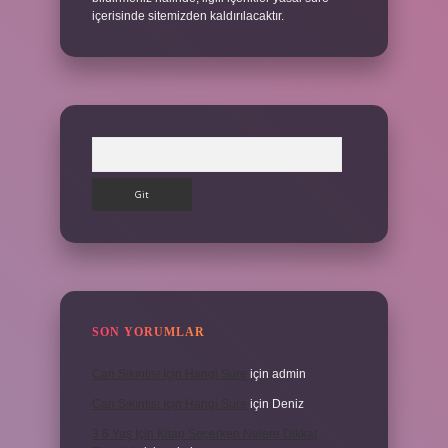
içerisinde sitemizden kaldırılacaktır.
Arama
SON YORUMLAR
Can Sıkıntısı Için Hangi Sure
için
admin
Can Sıkıntısı Için Hangi Sure
için
Deniz
3 6 Yaş Için Kitap Seçerken Nelere Dikkat