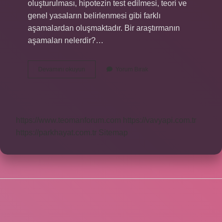
oluşturulması, hipotezin test edilmesi, teori ve
genel yasaların belirlenmesi gibi farklı
aşamalardan oluşmaktadır. Bir araştırmanın
aşamaları nelerdir?…
Araştırmanın
Devamını okuyun
Yorum Bırak
Ilk
Basamağı
Nedir
https://www.teomanforum.com
https://vavyapi.com.tr
https://parkhayat.com.tr
Sitemap
SIDEBAR