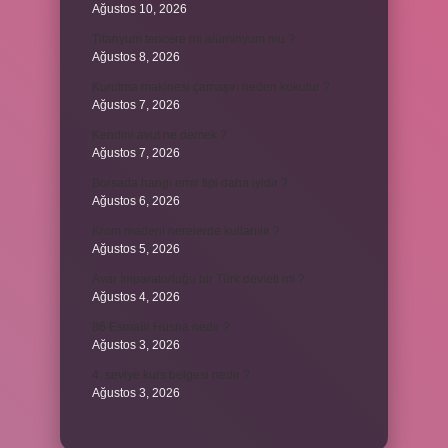
Ağustos 10, 2026
Titanyum tencere mi alüminyum mu ?
Ağustos 8, 2026
Kurutma makinesi çamaşırı neden kokutur ?
Ağustos 7, 2026
Kendini avut ne demek ?
Ağustos 7, 2026
Borsada hangi emir tipi daha iyidir ?
Ağustos 6, 2026
Krom madeni nerelerde kullanılır ?
Ağustos 5, 2026
Avar İmparatorluğu bir Türk devleti mi ?
Ağustos 4, 2026
86 Esmaül Hüsna nedir ?
Ağustos 3, 2026
4. seviye kurs belgesi nedir ?
Ağustos 3, 2026