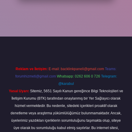
iriş adresi
www.betexper.xyz/
Reklam ve İletişim:
E-mail:
backlinkpaneli@gmail.com
Teams:
forumhizmeti@gmail.com
Whatsapp: 0262 606 0 726
Telegram:
@karabul
Yasal Uyarı:
Sitemiz, 5651 Sayılı Kanun gereğince Bilgi Teknolojileri ve
İletişim Kurumu (BTK) tarafından onaylanmış bir Yer Sağlayıcı olarak
hizmet vermektedir. Bu nedenle, sitedeki içerikleri proaktif olarak
denetleme veya araştırma yükümlülüğümüz bulunmamaktadır. Ancak,
üyelerimiz yazdıkları içeriklerin sorumluluğunu taşımakta olup, siteye
üye olarak bu sorumluluğu kabul etmiş sayılırlar. Bu internet sitesi,