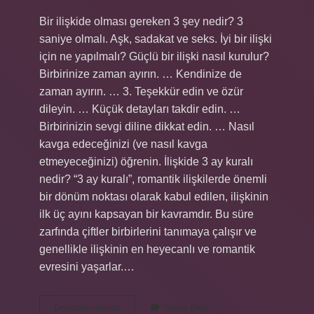
Bir ilişkide olması gereken 3 şey nedir? 3
saniye olmalı. Aşk, sadakat ve seks. İyi bir ilişki
için ne yapılmalı? Güçlü bir ilişki nasıl kurulur?
Birbirinize zaman ayırın. … Kendinize de
zaman ayırın. … 3. Teşekkür edin ve özür
dileyin. … Küçük detayları takdir edin. …
Birbirinizin sevgi diline dikkat edin. … Nasıl
kavga edeceğinizi (ve nasıl kavga
etmeyeceğinizi) öğrenin. İlişkide 3 ay kuralı
nedir? “3 ay kuralı”, romantik ilişkilerde önemli
bir dönüm noktası olarak kabul edilen, ilişkinin
ilk üç ayını kapsayan bir kavramdır. Bu süre
zarfında çiftler birbirlerini tanımaya çalışır ve
genellikle ilişkinin en heyecanlı ve romantik
evresini yaşarlar.…
İYi
Devamını okuyun
Yorum Bırak