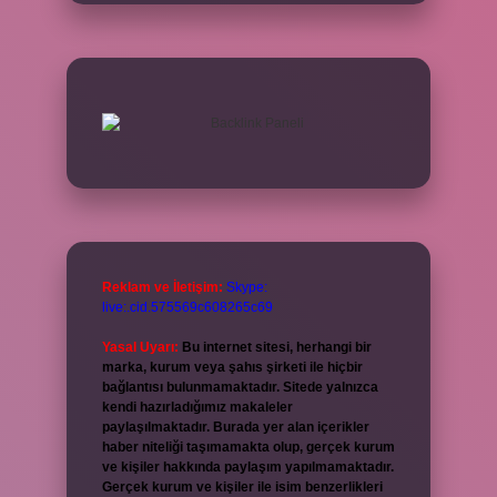
Reklam ve İletişim:
Skype:
live:.cid.575569c608265c69
Yasal Uyarı:
Bu internet sitesi, herhangi bir
marka, kurum veya şahıs şirketi ile hiçbir
bağlantısı bulunmamaktadır. Sitede yalnızca
kendi hazırladığımız makaleler
paylaşılmaktadır. Burada yer alan içerikler
haber niteliği taşımamakta olup, gerçek kurum
ve kişiler hakkında paylaşım yapılmamaktadır.
Gerçek kurum ve kişiler ile isim benzerlikleri