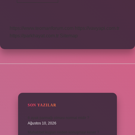
Bir
Ilişki
Nasıl
Olmalı
https://www.teomanforum.com
https://vavyapi.com.tr
https://parkhayat.com.tr
Sitemap
SIDEBAR
SON YAZILAR
6 ayak parmağı olması normal midir ?
Ağustos 10, 2026
Muhabbet kuşları neden konuşmayı keser ?