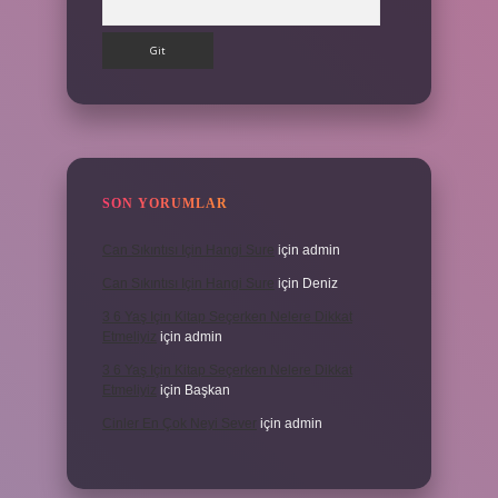
SON YORUMLAR
Can Sıkıntısı Için Hangi Sure
için
admin
Can Sıkıntısı Için Hangi Sure
için
Deniz
3 6 Yaş Için Kitap Seçerken Nelere Dikkat
Etmeliyiz
için
admin
3 6 Yaş Için Kitap Seçerken Nelere Dikkat
Etmeliyiz
için
Başkan
Cinler En Çok Neyi Sever
için
admin