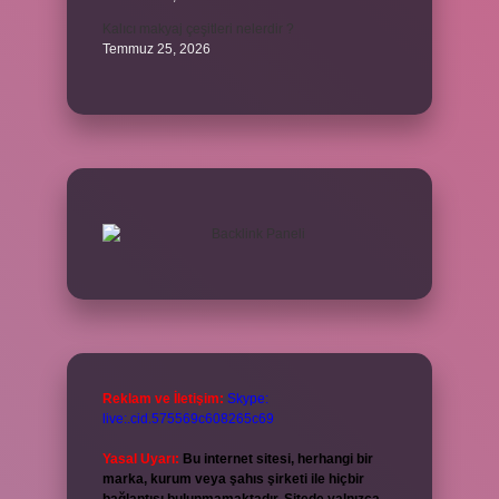
Kalıcı makyaj çeşitleri nelerdir ?
Temmuz 25, 2026
Reklam ve İletişim:
Skype:
live:.cid.575569c608265c69
Yasal Uyarı:
Bu internet sitesi, herhangi bir
marka, kurum veya şahıs şirketi ile hiçbir