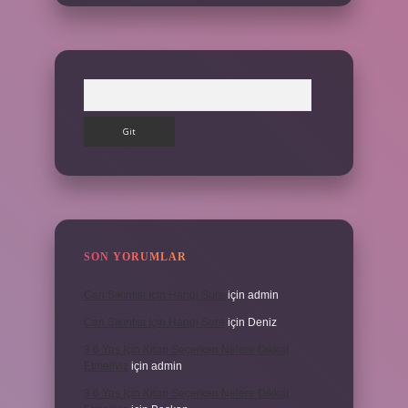
Arama
SON YORUMLAR
Can Sıkıntısı Için Hangi Sure
için
admin
Can Sıkıntısı Için Hangi Sure
için
Deniz
3 6 Yaş Için Kitap Seçerken Nelere Dikkat
Etmeliyiz
için
admin
3 6 Yaş Için Kitap Seçerken Nelere Dikkat