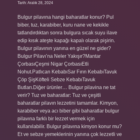
Tarih: Aralık 28, 2024
Bulgur pilavına hangi baharatlar konur? Pul
biber, tuz, karabiber, kuru nane ve kekikle
tatlandırdıktan sonra bulgura sıcak suyu ilave
edip kısık ateşte kapağı kapalı olarak pişirin.
Bulgur pilavının yanına en güzel ne gider?
Bulgur Pilavı’na Neler Yakışır?Mantar
ÇorbasıÇeşmi Nigar ÇorbasıEtli
Nohut.Patlıcan KebabıSar Fırın KebabıTavuk
Çöp ŞişKöfteli Sebze KebabıTavuk
Butları.Diğer ürünler… Bulgur pilavina ne tat
verir? Tuz ve baharatlar: Tuz ve çeşitli
baharatlar pilavın lezzetini tamamlar. Kimyon,
karabiber veya acı biber gibi baharatlar bulgur
pilavına farklı bir lezzet vermek için
kullanılabilir. Bulgur pilavına kimyon konur mu?
Et ve sebze yemeklerinin yanına çok lezzetli ve