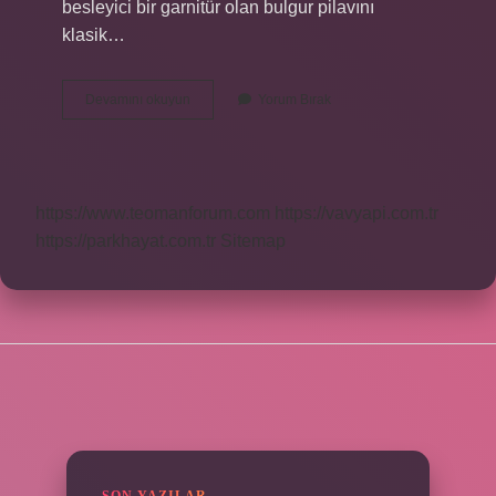
besleyici bir garnitür olan bulgur pilavını
klasik…
Bulgur
Devamını okuyun
Yorum Bırak
Pilavına
Hangi
Baharat
Yakışır
https://www.teomanforum.com
https://vavyapi.com.tr
https://parkhayat.com.tr
Sitemap
SIDEBAR