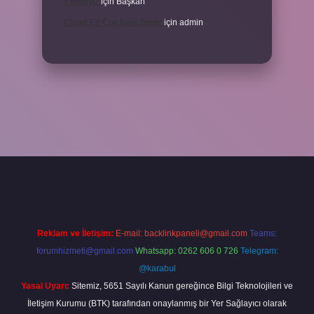
Etmeliyiz
için
Başkan
Cinler En Çok Neyi Sever
için
admin
iş adresi
www.betexper.xyz/
Reklam ve İletişim:
E-mail:
backlinkpaneli@gmail.com
Teams:
forumhizmeti@gmail.com
Whatsapp: 0262 606 0 726
Telegram:
@karabul
Yasal Uyarı:
Sitemiz, 5651 Sayılı Kanun gereğince Bilgi Teknolojileri ve
İletişim Kurumu (BTK) tarafından onaylanmış bir Yer Sağlayıcı olarak