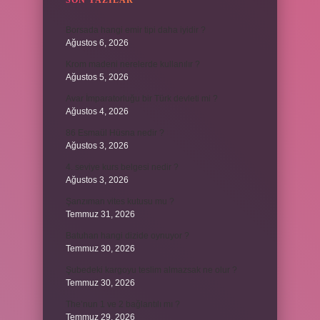
SON YAZILAR
Borsada hangi emir tipi daha iyidir ?
Ağustos 6, 2026
Krom madeni nerelerde kullanılır ?
Ağustos 5, 2026
Avar İmparatorluğu bir Türk devleti mi ?
Ağustos 4, 2026
86 Esmaül Hüsna nedir ?
Ağustos 3, 2026
4. seviye kurs belgesi nedir ?
Ağustos 3, 2026
Şanzıman vites kutusu mu ?
Temmuz 31, 2026
Batuhan hangi dizide oynuyor ?
Temmuz 30, 2026
Şubedeki kargoyu teslim almazsak ne olur ?
Temmuz 30, 2026
The’nun 1 ve 2 bağlantılı mı ?
Temmuz 29, 2026