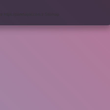
tr
https://parkhayat.com.tr
Sitemap