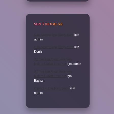
SON YORUMLAR
Can Sıkıntısı Için Hangi Sure
için
admin
Can Sıkıntısı Için Hangi Sure
için
Deniz
3 6 Yaş Için Kitap Seçerken
Nelere Dikkat Etmeliyiz
için
admin
3 6 Yaş Için Kitap Seçerken
Nelere Dikkat Etmeliyiz
için
Başkan
Cinler En Çok Neyi Sever
için
admin