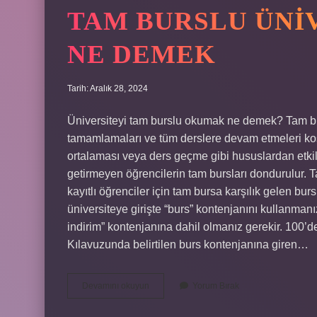
TAM BURSLU ÜNI
NE DEMEK
Tarih: Aralık 28, 2024
Üniversiteyi tam burslu okumak ne demek? Tam bur
tamamlamaları ve tüm derslere devam etmeleri ko
ortalaması veya ders geçme gibi hususlardan et
getirmeyen öğrencilerin tam bursları dondurulur. T
kayıtlı öğrenciler için tam bursa karşılık gelen bu
üniversiteye girişte “burs” kontenjanını kullanma
indirim” kontenjanına dahil olmanız gerekir. 100
Kılavuzunda belirtilen burs kontenjanına giren…
Tam
Devamını okuyun
Yorum Bırak
Burslu
Üniversite