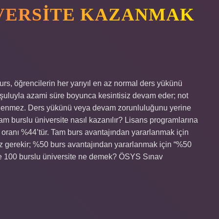
VERSITE KAZANMAK
s, öğrencilerin her yarıyıl en az normal ders yükünü
şuluyla azami süre boyunca kesintisiz devam eder; not
kilenmez. Ders yükünü veya devam zorunluluğunu yerine
am burslu üniversite nasıl kazanılır? Lisans programlarına
rs oranı %44’tür. Tam burs avantajından yararlanmak için
nız gerekir; %50 burs avantajından yararlanmak için “%50
’de 100 burslu üniversite ne demek? ÖSYS Sınav