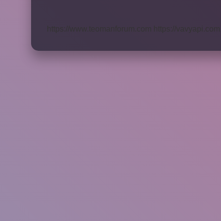
Kazanmak
Ne
Demek
https://www.teomanforum.com
https://vavyapi.com.