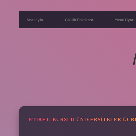
Anasayfa
Gizlilik Politikası
Yasal Uyarı
ETIKET:
BURSLU ÜNIVERSITELER ÜCRE