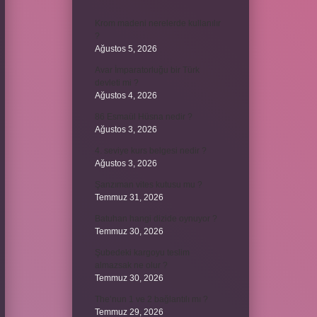
Krom madeni nerelerde kullanılır
?
Ağustos 5, 2026
Avar İmparatorluğu bir Türk
devleti mi ?
Ağustos 4, 2026
86 Esmaül Hüsna nedir ?
Ağustos 3, 2026
4. seviye kurs belgesi nedir ?
Ağustos 3, 2026
Şanzıman vites kutusu mu ?
Temmuz 31, 2026
Batuhan hangi dizide oynuyor ?
Temmuz 30, 2026
Şubedeki kargoyu teslim
almazsak ne olur ?
Temmuz 30, 2026
The’nun 1 ve 2 bağlantılı mı ?
Temmuz 29, 2026