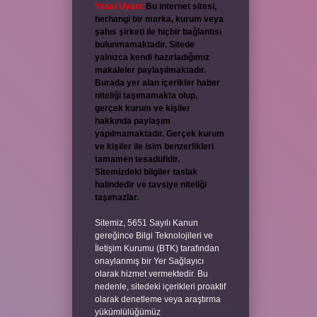
Yasal Uyarı:
Bu internet sitesi,
herhangi bir marka, kurum veya
şahıs şirketi ile hiçbir bağlantısı
bulunmamaktadır. Sitede
yalnızca kendi hazırladığımız
makaleler paylaşılmaktadır.
Burada yer alan içerikler haber
niteliği taşımamakta olup,
gerçek kurum ve kişiler
hakkında paylaşım
yapılmamaktadır. Gerçek kurum
ve kişiler ile isim benzerlikleri
tamamen tesadüfidir.
Sitemizdeki bilgiler taslak
halindedir ve tavsiye niteliği
taşımazlar.
Sitemiz, 5651 Sayılı Kanun
gereğince Bilgi Teknolojileri ve
İletişim Kurumu (BTK) tarafından
onaylanmış bir Yer Sağlayıcı
olarak hizmet vermektedir. Bu
nedenle, sitedeki içerikleri proaktif
olarak denetleme veya araştırma
yükümlülüğümüz