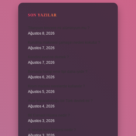
SON YAZILAR
Titanyum tencere mi alüminyum mu ?
Ağustos 8, 2026
Kurutma makinesi çamaşırı neden kokutur ?
Ağustos 7, 2026
Kendini avut ne demek ?
Ağustos 7, 2026
Borsada hangi emir tipi daha iyidir ?
Ağustos 6, 2026
Krom madeni nerelerde kullanılır ?
Ağustos 5, 2026
Avar İmparatorluğu bir Türk devleti mi ?
Ağustos 4, 2026
86 Esmaül Hüsna nedir ?
Ağustos 3, 2026
4. seviye kurs belgesi nedir ?
Ağustos 3, 2026