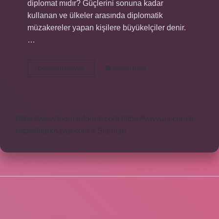
diplomat mıdır? Güçlerini sonuna kadar
kullanan ve ülkeler arasında diplomatik
müzakereler yapan kişilere büyükelçiler denir.
…
Konsolosluk
Devamını okuyun
Yorum Bırak
Ile
Büyükelçilik
Aynı
Şey
Mi
https://www.teomanforum.com
https://vavyapi.com.tr
https://parkhayat.com.tr
Sitemap
SIDEBAR