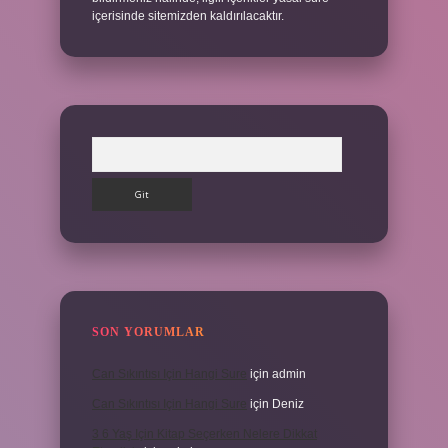
içerisinde sitemizden kaldırılacaktır.
Arama
SON YORUMLAR
Can Sıkıntısı Için Hangi Sure
için
admin
Can Sıkıntısı Için Hangi Sure
için
Deniz
3 6 Yaş Için Kitap Seçerken Nelere Dikkat