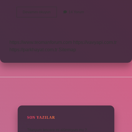
Ateş
Devamını okuyun
14 Yorum
Ismi
Ne
Anlama
Gelir
https://www.teomanforum.com
https://vavyapi.com.tr
https://parkhayat.com.tr
Sitemap
SIDEBAR
SON YAZILAR
Titanyum tencere mi alüminyum mu ?