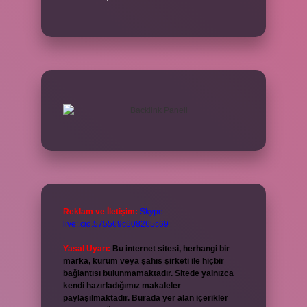
Reklam ve İletişim:
Skype:
live:.cid.575569c608265c69
Yasal Uyarı:
Bu internet sitesi, herhangi bir
marka, kurum veya şahıs şirketi ile hiçbir
bağlantısı bulunmamaktadır. Sitede yalnızca
kendi hazırladığımız makaleler
paylaşılmaktadır. Burada yer alan içerikler