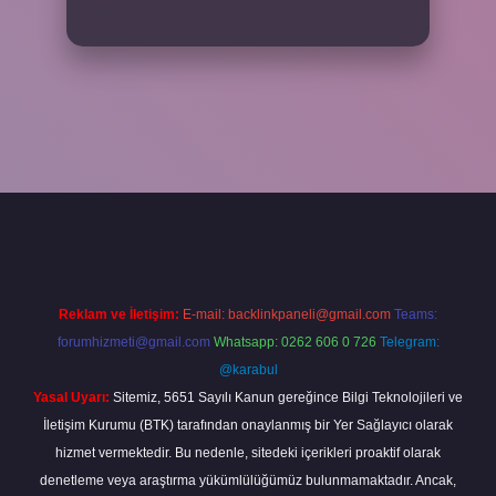
riş adresi
www.betexper.xyz/
Reklam ve İletişim:
E-mail:
backlinkpaneli@gmail.com
Teams:
forumhizmeti@gmail.com
Whatsapp: 0262 606 0 726
Telegram:
@karabul
Yasal Uyarı:
Sitemiz, 5651 Sayılı Kanun gereğince Bilgi Teknolojileri ve
İletişim Kurumu (BTK) tarafından onaylanmış bir Yer Sağlayıcı olarak
hizmet vermektedir. Bu nedenle, sitedeki içerikleri proaktif olarak
denetleme veya araştırma yükümlülüğümüz bulunmamaktadır. Ancak,