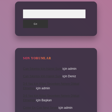
Arama
SON YORUMLAR
Can Sıkıntısı Için Hangi Sure
için
admin
Can Sıkıntısı Için Hangi Sure
için
Deniz
3 6 Yaş Için Kitap Seçerken Nelere Dikkat
Etmeliyiz
için
admin
3 6 Yaş Için Kitap Seçerken Nelere Dikkat
Etmeliyiz
için
Başkan
Cinler En Çok Neyi Sever
için
admin