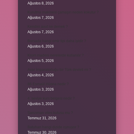
Ağustos 8, 2026
Kurutma makinesi çamaşırı neden kokutur ?
Ağustos 7, 2026
Kendini avut ne demek ?
Ağustos 7, 2026
Borsada hangi emir tipi daha iyidir ?
Ağustos 6, 2026
Krom madeni nerelerde kullanılır ?
Ağustos 5, 2026
Avar İmparatorluğu bir Türk devleti mi ?
Ağustos 4, 2026
86 Esmaül Hüsna nedir ?
Ağustos 3, 2026
4. seviye kurs belgesi nedir ?
Ağustos 3, 2026
Şanzıman vites kutusu mu ?
Temmuz 31, 2026
Batuhan hangi dizide oynuyor ?
Temmuz 30, 2026