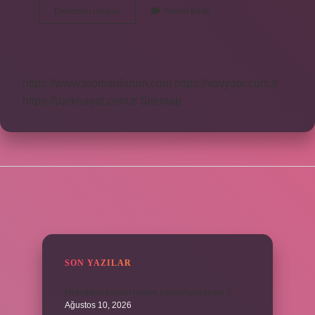
Ket
Devamını okuyun
Yorum Bırak
Seviyesi
Nedir
https://www.teomanforum.com
https://vavyapi.com.tr
https://parkhayat.com.tr
Sitemap
SIDEBAR
SON YAZILAR
Muhabbet kuşları neden konuşmayı keser ?
Ağustos 10, 2026