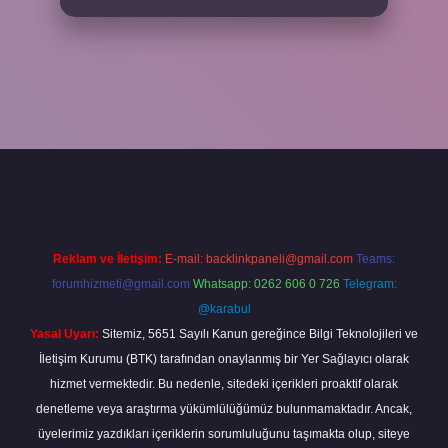
riş adresi
www.betexper.xyz/
Reklam ve İletişim:
E-mail:
backlinkpaneli@gmail.com
Teams:
forumhizmeti@gmail.com
Whatsapp: 0262 606 0 726
Telegram:
@karabul
Yasal Uyarı:
Sitemiz, 5651 Sayılı Kanun gereğince Bilgi Teknolojileri ve
İletişim Kurumu (BTK) tarafından onaylanmış bir Yer Sağlayıcı olarak
hizmet vermektedir. Bu nedenle, sitedeki içerikleri proaktif olarak
denetleme veya araştırma yükümlülüğümüz bulunmamaktadır. Ancak,
üyelerimiz yazdıkları içeriklerin sorumluluğunu taşımakta olup, siteye