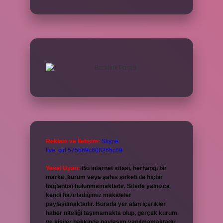
Reklam ve İletişim:
Skype:
live:.cid.575569c608265c69
Yasal Uyarı:
Bu internet sitesi, herhangi bir
marka, kurum veya şahıs şirketi ile hiçbir
bağlantısı bulunmamaktadır. Sitede yalnızca
kendi hazırladığımız makaleler
paylaşılmaktadır. Burada yer alan içerikler
haber niteliği taşımamakta olup, gerçek kurum
ve kişiler hakkında paylaşım yapılmamaktadır.