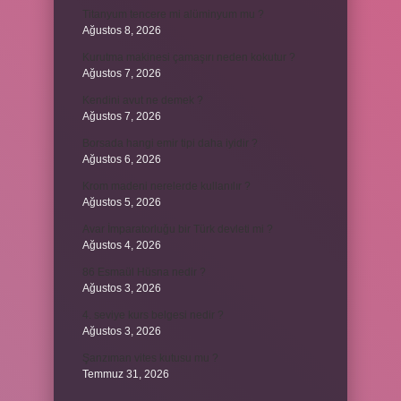
Titanyum tencere mi alüminyum mu ?
Ağustos 8, 2026
Kurutma makinesi çamaşırı neden kokutur ?
Ağustos 7, 2026
Kendini avut ne demek ?
Ağustos 7, 2026
Borsada hangi emir tipi daha iyidir ?
Ağustos 6, 2026
Krom madeni nerelerde kullanılır ?
Ağustos 5, 2026
Avar İmparatorluğu bir Türk devleti mi ?
Ağustos 4, 2026
86 Esmaül Hüsna nedir ?
Ağustos 3, 2026
4. seviye kurs belgesi nedir ?
Ağustos 3, 2026
Şanzıman vites kutusu mu ?
Temmuz 31, 2026