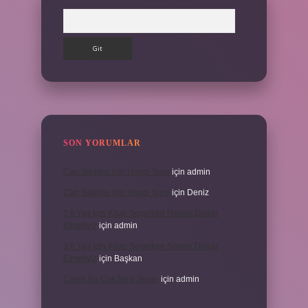
Arama
SON YORUMLAR
Can Sıkıntısı Için Hangi Sure
için
admin
Can Sıkıntısı Için Hangi Sure
için
Deniz
3 6 Yaş Için Kitap Seçerken Nelere Dikkat
Etmeliyiz
için
admin
3 6 Yaş Için Kitap Seçerken Nelere Dikkat
Etmeliyiz
için
Başkan
Cinler En Çok Neyi Sever
için
admin