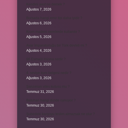
Kendini avut ne demek ?
Ağustos 7, 2026
Borsada hangi emir tipi daha iyidir ?
Ağustos 6, 2026
Krom madeni nerelerde kullanılır ?
Ağustos 5, 2026
Avar İmparatorluğu bir Türk devleti mi ?
Ağustos 4, 2026
86 Esmaül Hüsna nedir ?
Ağustos 3, 2026
4. seviye kurs belgesi nedir ?
Ağustos 3, 2026
Şanzıman vites kutusu mu ?
Temmuz 31, 2026
Batuhan hangi dizide oynuyor ?
Temmuz 30, 2026
Şubedeki kargoyu teslim almazsak ne olur ?
Temmuz 30, 2026