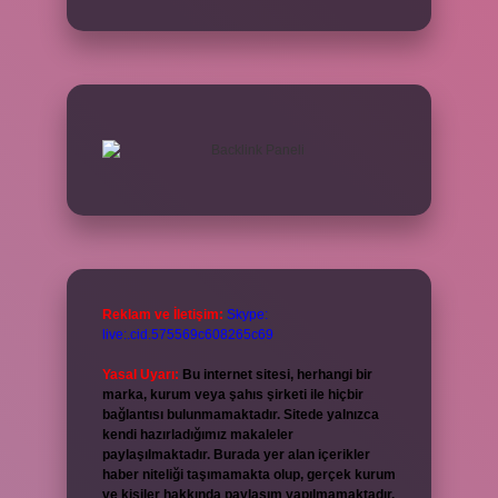
Reklam ve İletişim:
Skype:
live:.cid.575569c608265c69
Yasal Uyarı:
Bu internet sitesi, herhangi bir
marka, kurum veya şahıs şirketi ile hiçbir
bağlantısı bulunmamaktadır. Sitede yalnızca
kendi hazırladığımız makaleler
paylaşılmaktadır. Burada yer alan içerikler
haber niteliği taşımamakta olup, gerçek kurum
ve kişiler hakkında paylaşım yapılmamaktadır.