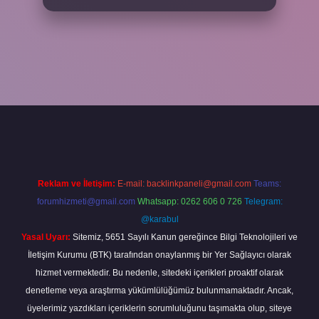
iş adresi
www.betexper.xyz/
Reklam ve İletişim:
E-mail:
backlinkpaneli@gmail.com
Teams:
forumhizmeti@gmail.com
Whatsapp: 0262 606 0 726
Telegram:
@karabul
Yasal Uyarı:
Sitemiz, 5651 Sayılı Kanun gereğince Bilgi Teknolojileri ve
İletişim Kurumu (BTK) tarafından onaylanmış bir Yer Sağlayıcı olarak
hizmet vermektedir. Bu nedenle, sitedeki içerikleri proaktif olarak
denetleme veya araştırma yükümlülüğümüz bulunmamaktadır. Ancak,
üyelerimiz yazdıkları içeriklerin sorumluluğunu taşımakta olup, siteye