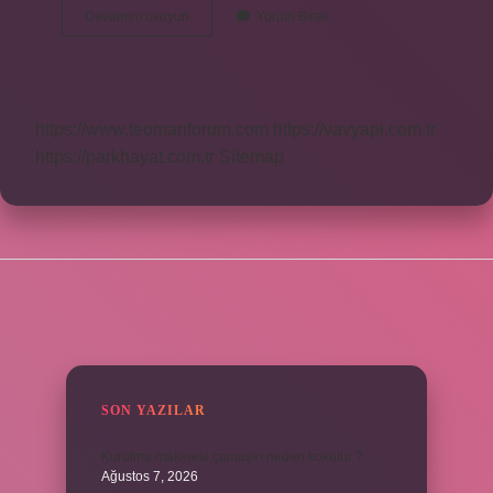
Ilk
Devamını okuyun
Yorum Bırak
Büyükşehir
Belediyesi
Ne
Zaman
Kuruldu
https://www.teomanforum.com
https://vavyapi.com.tr
https://parkhayat.com.tr
Sitemap
SIDEBAR
SON YAZILAR
Kurutma makinesi çamaşırı neden kokutur ?
Ağustos 7, 2026