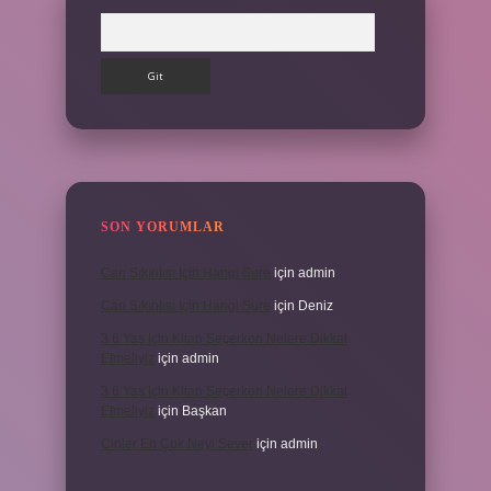
Arama
SON YORUMLAR
Can Sıkıntısı Için Hangi Sure
için
admin
Can Sıkıntısı Için Hangi Sure
için
Deniz
3 6 Yaş Için Kitap Seçerken Nelere Dikkat
Etmeliyiz
için
admin
3 6 Yaş Için Kitap Seçerken Nelere Dikkat
Etmeliyiz
için
Başkan
Cinler En Çok Neyi Sever
için
admin