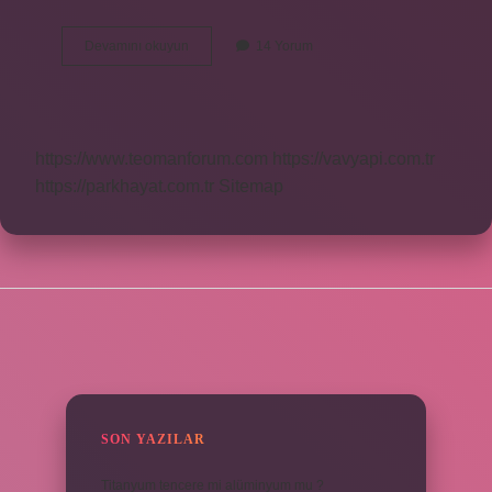
Cinler
Devamını okuyun
14 Yorum
En
Çok
Neyi
Sever
https://www.teomanforum.com
https://vavyapi.com.tr
https://parkhayat.com.tr
Sitemap
SIDEBAR
SON YAZILAR
Titanyum tencere mi alüminyum mu ?