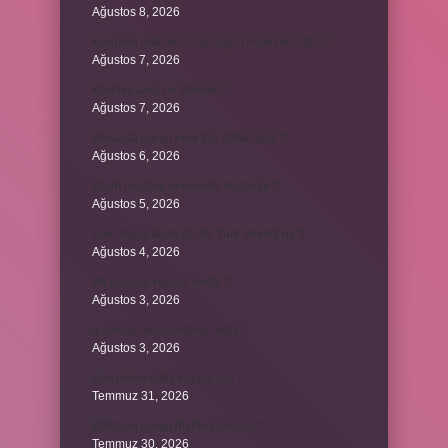
Ağustos 8, 2026
Kurutma makinesi çamaşırı neden kokutur ?
Ağustos 7, 2026
Kendini avut ne demek ?
Ağustos 7, 2026
Borsada hangi emir tipi daha iyidir ?
Ağustos 6, 2026
Krom madeni nerelerde kullanılır ?
Ağustos 5, 2026
Avar İmparatorluğu bir Türk devleti mi ?
Ağustos 4, 2026
86 Esmaül Hüsna nedir ?
Ağustos 3, 2026
4. seviye kurs belgesi nedir ?
Ağustos 3, 2026
Şanzıman vites kutusu mu ?
Temmuz 31, 2026
Batuhan hangi dizide oynuyor ?
Temmuz 30, 2026