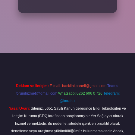
iş adresi
www.betexper.xyz/
Reklam ve İletişim:
E-mail:
backlinkpaneli@gmail.com
Teams:
forumhizmeti@gmail.com
Whatsapp: 0262 606 0 726
Telegram:
@karabul
Yasal Uyarı:
Sitemiz, 5651 Sayılı Kanun gereğince Bilgi Teknolojileri ve
İletişim Kurumu (BTK) tarafından onaylanmış bir Yer Sağlayıcı olarak
hizmet vermektedir. Bu nedenle, sitedeki içerikleri proaktif olarak
denetleme veya araştırma yükümlülüğümüz bulunmamaktadır. Ancak,