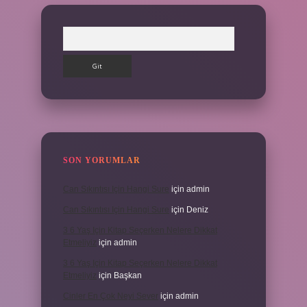
Arama
SON YORUMLAR
Can Sıkıntısı Için Hangi Sure
için
admin
Can Sıkıntısı Için Hangi Sure
için
Deniz
3 6 Yaş Için Kitap Seçerken Nelere Dikkat
Etmeliyiz
için
admin
3 6 Yaş Için Kitap Seçerken Nelere Dikkat
Etmeliyiz
için
Başkan
Cinler En Çok Neyi Sever
için
admin