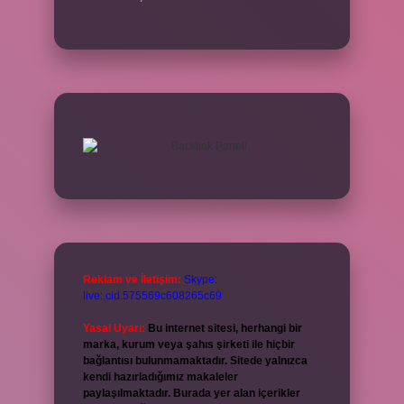
Reklam ve İletişim:
Skype:
live:.cid.575569c608265c69
Yasal Uyarı:
Bu internet sitesi, herhangi bir
marka, kurum veya şahıs şirketi ile hiçbir
bağlantısı bulunmamaktadır. Sitede yalnızca
kendi hazırladığımız makaleler
paylaşılmaktadır. Burada yer alan içerikler