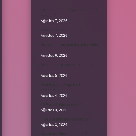
Kurutma makinesi çamaşırı neden
kokutur ?
Ağustos 7, 2026
Kendini avut ne demek ?
Ağustos 7, 2026
Borsada hangi emir tipi daha iyidir
?
Ağustos 6, 2026
Krom madeni nerelerde kullanılır
?
Ağustos 5, 2026
Avar İmparatorluğu bir Türk
devleti mi ?
Ağustos 4, 2026
86 Esmaül Hüsna nedir ?
Ağustos 3, 2026
4. seviye kurs belgesi nedir ?
Ağustos 3, 2026
Şanzıman vites kutusu mu ?