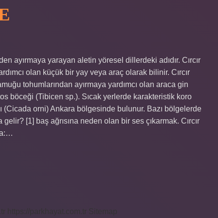
E
en ayırmaya yarayan aletin yöresel dillerdeki adıdır. Cırcır
cı olan küçük bir yay veya araç olarak bilinir. Cırcır
? Pamuğu tohumlarından ayırmaya yardımcı olan araca gin
os böceği (Tibicen sp.). Sıcak yerlerde karakteristik koro
sı (Cicada orni) Ankara bölgesinde bulunur. Bazı bölgelerde
ma gelir? [1] baş ağrısına neden olan bir ses çıkarmak. Cırcır
ca:…
tr
https://parkhayat.com.tr
Sitemap