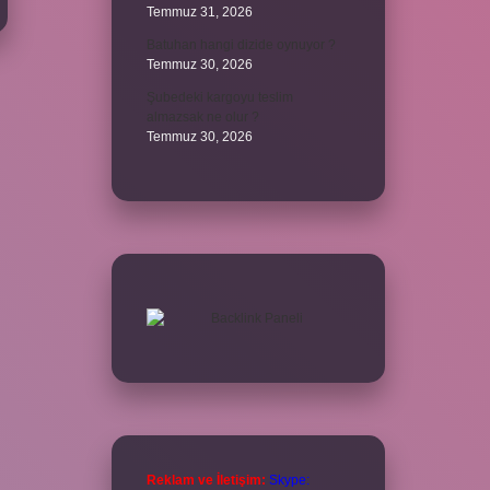
Temmuz 31, 2026
Batuhan hangi dizide oynuyor ?
Temmuz 30, 2026
Şubedeki kargoyu teslim
almazsak ne olur ?
Temmuz 30, 2026
Reklam ve İletişim:
Skype: