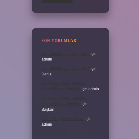
SON YORUMLAR
Can Sıkıntısı Için Hangi Sure
için
admin
Can Sıkıntısı Için Hangi Sure
için
Deniz
3 6 Yaş Için Kitap Seçerken
Nelere Dikkat Etmeliyiz
için
admin
3 6 Yaş Için Kitap Seçerken
Nelere Dikkat Etmeliyiz
için
Başkan
Cinler En Çok Neyi Sever
için
admin