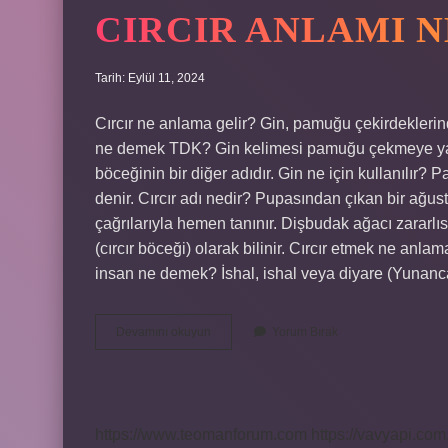
CIRCIR ANLAMI N
Tarih: Eylül 11, 2024
Cırcır ne anlama gelir? Gin, pamuğu çekirdeklerind
ne demek TDK? Gin kelimesi pamuğu çekmeye yardım
böceğinin bir diğer adıdır. Gin ne için kullanılır
denir. Cırcır adı nedir? Pupasından çıkan bir ağust
çağrılarıyla hemen tanınır. Dişbudak ağacı zararlı
(cırcır böceği) olarak bilinir. Cırcır etmek ne anla
insan ne demek? İshal, ishal veya diyare (Yunan
Cırcır
Devamını okuyun
Yorum Bırak
Anlamı
Ne
https://www.teomanforum.com
https://vavyapi.com.