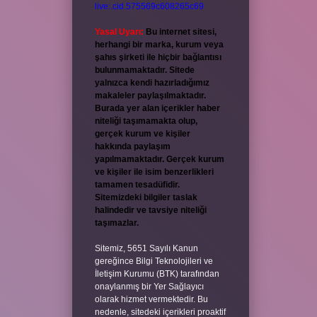
live:.cid.575569c608265c69
Yasal Uyarı:
Bu internet sitesi,
herhangi bir marka, kurum veya
şahıs şirketi ile hiçbir bağlantısı
bulunmamaktadır. Sitede
yalnızca kendi hazırladığımız
makaleler paylaşılmaktadır.
Burada yer alan içerikler haber
niteliği taşımamakta olup,
gerçek kurum ve kişiler
hakkında paylaşım
yapılmamaktadır. Gerçek kurum
ve kişiler ile isim benzerlikleri
tamamen tesadüfidir.
Sitemizdeki bilgiler taslak
halindedir ve tavsiye niteliği
taşımazlar.
Sitemiz, 5651 Sayılı Kanun
gereğince Bilgi Teknolojileri ve
İletişim Kurumu (BTK) tarafından
onaylanmış bir Yer Sağlayıcı
olarak hizmet vermektedir. Bu
nedenle, sitedeki içerikleri proaktif