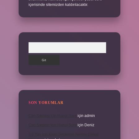
içerisinde sitemizden kaldırılacaktır.
Arama
SON YORUMLAR
Can Sıkıntısı Için Hangi Sure
için
admin
Can Sıkıntısı Için Hangi Sure
için
Deniz
3 6 Yaş Için Kitap Seçerken Nelere Dikkat