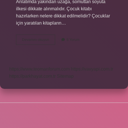
Anlatımda yakından uzağa, somuttan soyuta
ilkesi dikkate alınmalıdır. Çocuk kitabı
hazırlarken nelere dikkat edilmelidir? Çocuklar
için yaratılan kitapların…
3
Devamını okuyun
8 Yorum
6
Yaş
Için
Kitap
Seçerken
https://www.teomanforum.com
https://vavyapi.com.tr
Nelere
Dikkat
https://parkhayat.com.tr
Sitemap
Etmeliyiz
SIDEBAR