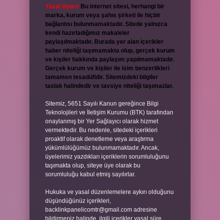
Yasal Uyarı:
Bu internet sitesi, herhangi bir
marka, kurum veya şahıs şirketi ile hiçbir
bağlantısı bulunmamaktadır. Sitede yalnızca
kendi hazırladığımız makaleler
paylaşılmaktadır. Burada yer alan içerikler
haber niteliği taşımamakta olup, gerçek kurum
ve kişiler hakkında paylaşım yapılmamaktadır.
Gerçek kurum ve kişiler ile isim benzerlikleri
tamamen tesadüfidir. Sitemizdeki bilgiler
taslak halindedir ve tavsiye niteliği taşımazlar.
Sitemiz, 5651 Sayılı Kanun gereğince Bilgi
Teknolojileri ve İletişim Kurumu (BTK) tarafından
onaylanmış bir Yer Sağlayıcı olarak hizmet
vermektedir. Bu nedenle, sitedeki içerikleri
proaktif olarak denetleme veya araştırma
yükümlülüğümüz bulunmamaktadır. Ancak,
üyelerimiz yazdıkları içeriklerin sorumluluğunu
taşımakta olup, siteye üye olarak bu
sorumluluğu kabul etmiş sayılırlar.
Hukuka ve yasal düzenlemelere aykırı olduğunu
düşündüğünüz içerikleri,
backlinkpanelicomtr@gmail.com
adresine
bildirmeniz halinde, ilgili içerikler yasal süre