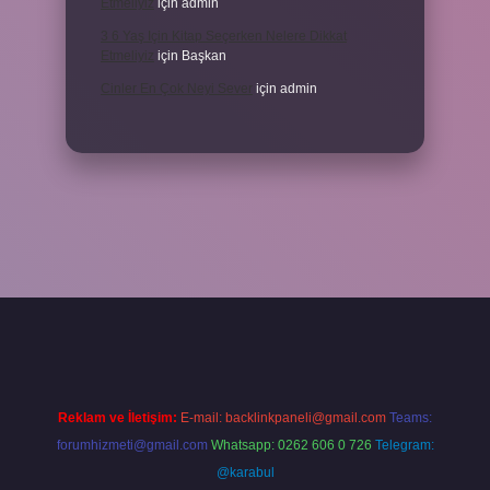
Etmeliyiz
için
admin
3 6 Yaş Için Kitap Seçerken Nelere Dikkat
Etmeliyiz
için
Başkan
Cinler En Çok Neyi Sever
için
admin
riş adresi
www.betexper.xyz/
Reklam ve İletişim:
E-mail:
backlinkpaneli@gmail.com
Teams:
forumhizmeti@gmail.com
Whatsapp: 0262 606 0 726
Telegram:
@karabul