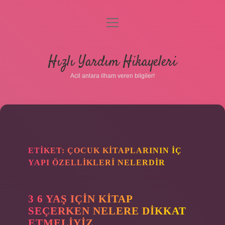
menüyü
aç
Anasayfa
Hızlı Yardım Hikayeleri
Gizlilik Politikası
Acil anlara ilham veren bilgiler!
Yasal Uyarı
Hakkımızda
ETIKET:
ÇOCUK KITAPLARININ IÇ
YAPI ÖZELLIKLERI NELERDIR
3 6 YAŞ IÇIN KITAP
SEÇERKEN NELERE DIKKAT
ETMELIYIZ