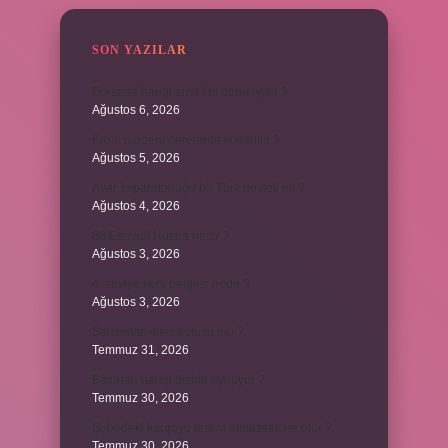
SON YAZILAR
Borsada hangi emir tipi daha iyidir ?
Ağustos 6, 2026
Krom madeni nerelerde kullanılır ?
Ağustos 5, 2026
Avar İmparatorluğu bir Türk devleti mi ?
Ağustos 4, 2026
86 Esmaül Hüsna nedir ?
Ağustos 3, 2026
4. seviye kurs belgesi nedir ?
Ağustos 3, 2026
Şanzıman vites kutusu mu ?
Temmuz 31, 2026
Batuhan hangi dizide oynuyor ?
Temmuz 30, 2026
Şubedeki kargoyu teslim almazsak ne olur ?
Temmuz 30, 2026