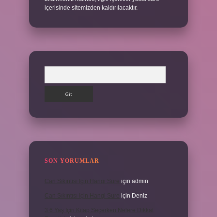
içerisinde sitemizden kaldırılacaktır.
Arama
SON YORUMLAR
Can Sıkıntısı Için Hangi Sure
için
admin
Can Sıkıntısı Için Hangi Sure
için
Deniz
3 6 Yaş Için Kitap Seçerken Nelere Dikkat