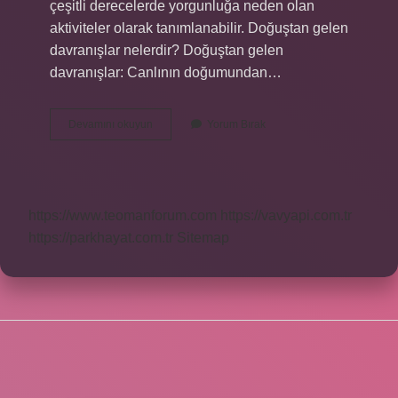
çeşitli derecelerde yorgunluğa neden olan
aktiviteler olarak tanımlanabilir. Doğuştan gelen
davranışlar nelerdir? Doğuştan gelen
davranışlar: Canlının doğumundan…
Doğal
Devamını okuyun
Yorum Bırak
Davranış
Ne
Demektir
https://www.teomanforum.com
https://vavyapi.com.tr
https://parkhayat.com.tr
Sitemap
SIDEBAR