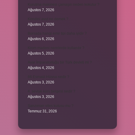
Kurutma makinesi çamaşırı neden kokutur ?
Ağustos 7, 2026
Kendini avut ne demek ?
Ağustos 7, 2026
Borsada hangi emir tipi daha iyidir ?
Ağustos 6, 2026
Krom madeni nerelerde kullanılır ?
Ağustos 5, 2026
Avar İmparatorluğu bir Türk devleti mi ?
Ağustos 4, 2026
86 Esmaül Hüsna nedir ?
Ağustos 3, 2026
4. seviye kurs belgesi nedir ?
Ağustos 3, 2026
Şanzıman vites kutusu mu ?
Temmuz 31, 2026