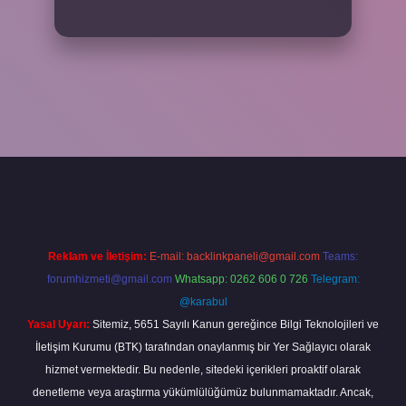
iş adresi
www.betexper.xyz/
Reklam ve İletişim:
E-mail:
backlinkpaneli@gmail.com
Teams:
forumhizmeti@gmail.com
Whatsapp: 0262 606 0 726
Telegram:
@karabul
Yasal Uyarı:
Sitemiz, 5651 Sayılı Kanun gereğince Bilgi Teknolojileri ve
İletişim Kurumu (BTK) tarafından onaylanmış bir Yer Sağlayıcı olarak
hizmet vermektedir. Bu nedenle, sitedeki içerikleri proaktif olarak
denetleme veya araştırma yükümlülüğümüz bulunmamaktadır. Ancak,