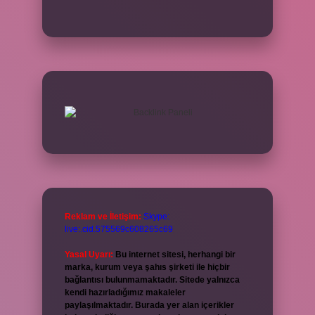
Reklam ve İletişim:
Skype:
live:.cid.575569c608265c69
Yasal Uyarı:
Bu internet sitesi, herhangi bir
marka, kurum veya şahıs şirketi ile hiçbir
bağlantısı bulunmamaktadır. Sitede yalnızca
kendi hazırladığımız makaleler
paylaşılmaktadır. Burada yer alan içerikler