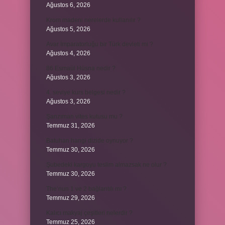
Ağustos 6, 2026
Krom madeni nerelerde kullanılır ?
Ağustos 5, 2026
Avar İmparatorluğu bir Türk devleti mi ?
Ağustos 4, 2026
86 Esmaül Hüsna nedir ?
Ağustos 3, 2026
4. seviye kurs belgesi nedir ?
Ağustos 3, 2026
Şanzıman vites kutusu mu ?
Temmuz 31, 2026
Batuhan hangi dizide oynuyor ?
Temmuz 30, 2026
Şubedeki kargoyu teslim almazsak ne olur ?
Temmuz 30, 2026
The’nun 1 ve 2 bağlantılı mı ?
Temmuz 29, 2026
Kalıcı makyaj çeşitleri nelerdir ?
Temmuz 25, 2026