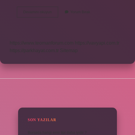
Denizin
Devamını okuyun
Yorum Bırak
Altında
20000
Fersah
Ne
Anlatıyor
https://www.teomanforum.com
https://vavyapi.com.tr
https://parkhayat.com.tr
Sitemap
SIDEBAR
SON YAZILAR
Borsada hangi emir tipi daha iyidir ?