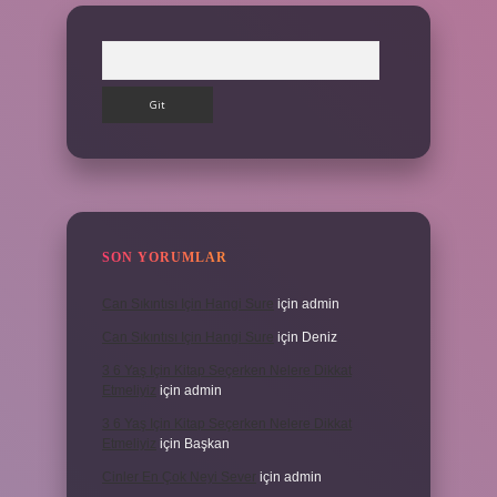
Arama
SON YORUMLAR
Can Sıkıntısı Için Hangi Sure
için
admin
Can Sıkıntısı Için Hangi Sure
için
Deniz
3 6 Yaş Için Kitap Seçerken Nelere Dikkat
Etmeliyiz
için
admin
3 6 Yaş Için Kitap Seçerken Nelere Dikkat
Etmeliyiz
için
Başkan
Cinler En Çok Neyi Sever
için
admin