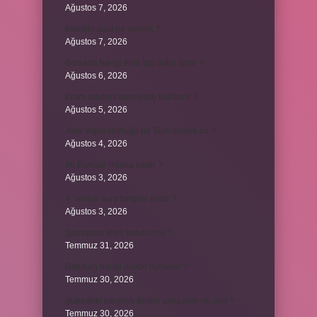
Ağustos 7, 2026
Kendini avut ne demek ?
Ağustos 7, 2026
Borsada hangi emir tipi daha iyidir ?
Ağustos 6, 2026
Krom madeni nerelerde kullanılır ?
Ağustos 5, 2026
Avar İmparatorluğu bir Türk devleti mi ?
Ağustos 4, 2026
86 Esmaül Hüsna nedir ?
Ağustos 3, 2026
4. seviye kurs belgesi nedir ?
Ağustos 3, 2026
Şanzıman vites kutusu mu ?
Temmuz 31, 2026
Batuhan hangi dizide oynuyor ?
Temmuz 30, 2026
Şubedeki kargoyu teslim almazsak ne olur ?
Temmuz 30, 2026