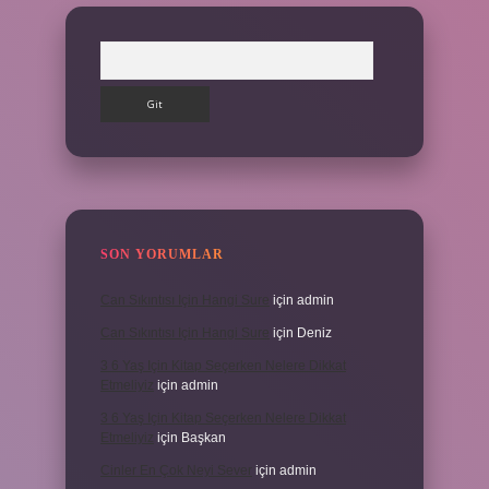
Arama
SON YORUMLAR
Can Sıkıntısı Için Hangi Sure
için
admin
Can Sıkıntısı Için Hangi Sure
için
Deniz
3 6 Yaş Için Kitap Seçerken Nelere Dikkat
Etmeliyiz
için
admin
3 6 Yaş Için Kitap Seçerken Nelere Dikkat
Etmeliyiz
için
Başkan
Cinler En Çok Neyi Sever
için
admin