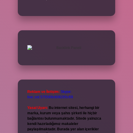
Reklam ve İletişim:
Skype:
live:.cid.575569c608265c69
Yasal Uyarı:
Bu internet sitesi, herhangi bir
marka, kurum veya şahıs şirketi ile hiçbir
bağlantısı bulunmamaktadır. Sitede yalnızca
kendi hazırladığımız makaleler
paylaşılmaktadır. Burada yer alan içerikler