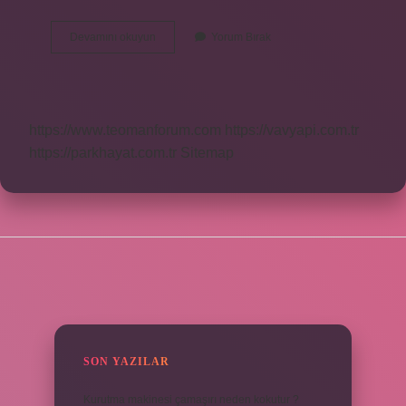
Açık
Devamını okuyun
Yorum Bırak
Yara
Kapatılmalı
Mı
https://www.teomanforum.com
https://vavyapi.com.tr
https://parkhayat.com.tr
Sitemap
SIDEBAR
SON YAZILAR
Kurutma makinesi çamaşırı neden kokutur ?