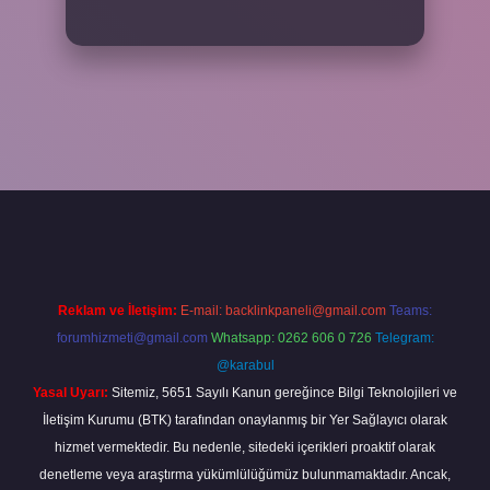
iriş adresi
www.betexper.xyz/
Reklam ve İletişim:
E-mail:
backlinkpaneli@gmail.com
Teams:
forumhizmeti@gmail.com
Whatsapp: 0262 606 0 726
Telegram:
@karabul
Yasal Uyarı:
Sitemiz, 5651 Sayılı Kanun gereğince Bilgi Teknolojileri ve
İletişim Kurumu (BTK) tarafından onaylanmış bir Yer Sağlayıcı olarak
hizmet vermektedir. Bu nedenle, sitedeki içerikleri proaktif olarak
denetleme veya araştırma yükümlülüğümüz bulunmamaktadır. Ancak,