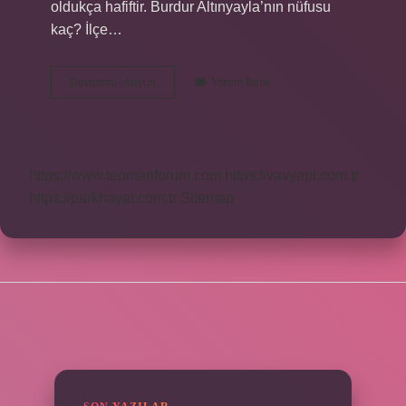
oldukça hafiftir. Burdur Altınyayla’nın nüfusu
kaç? İlçe…
Dirmil
Devamını okuyun
Yorum Bırak
Ismi
Ne
Anlama
Gelir
https://www.teomanforum.com
https://vavyapi.com.tr
https://parkhayat.com.tr
Sitemap
SIDEBAR