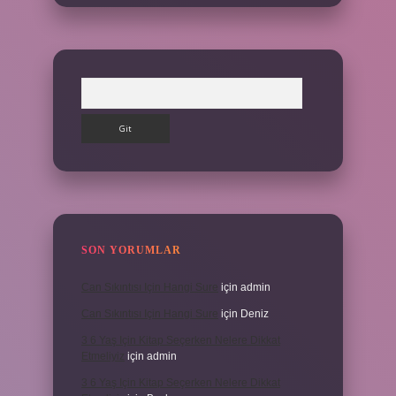
Arama
SON YORUMLAR
Can Sıkıntısı Için Hangi Sure
için
admin
Can Sıkıntısı Için Hangi Sure
için
Deniz
3 6 Yaş Için Kitap Seçerken Nelere Dikkat
Etmeliyiz
için
admin
3 6 Yaş Için Kitap Seçerken Nelere Dikkat