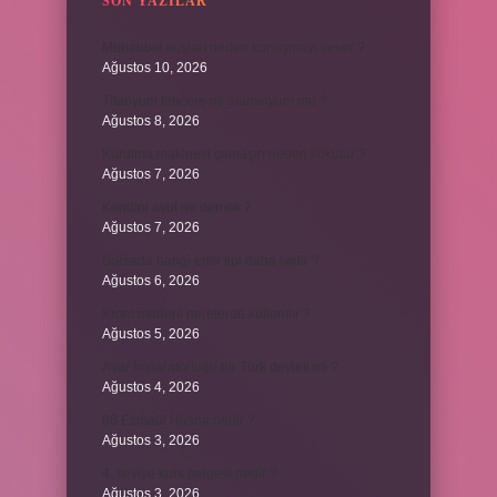
SON YAZILAR
Muhabbet kuşları neden konuşmayı keser ?
Ağustos 10, 2026
Titanyum tencere mi alüminyum mu ?
Ağustos 8, 2026
Kurutma makinesi çamaşırı neden kokutur ?
Ağustos 7, 2026
Kendini avut ne demek ?
Ağustos 7, 2026
Borsada hangi emir tipi daha iyidir ?
Ağustos 6, 2026
Krom madeni nerelerde kullanılır ?
Ağustos 5, 2026
Avar İmparatorluğu bir Türk devleti mi ?
Ağustos 4, 2026
86 Esmaül Hüsna nedir ?
Ağustos 3, 2026
4. seviye kurs belgesi nedir ?
Ağustos 3, 2026