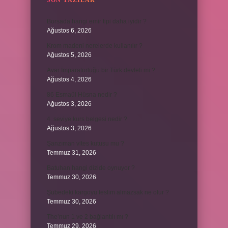
SON YAZILAR
Borsada hangi emir tipi daha iyidir ?
Ağustos 6, 2026
Krom madeni nerelerde kullanılır ?
Ağustos 5, 2026
Avar İmparatorluğu bir Türk devleti mi ?
Ağustos 4, 2026
86 Esmaül Hüsna nedir ?
Ağustos 3, 2026
4. seviye kurs belgesi nedir ?
Ağustos 3, 2026
Şanzıman vites kutusu mu ?
Temmuz 31, 2026
Batuhan hangi dizide oynuyor ?
Temmuz 30, 2026
Şubedeki kargoyu teslim almazsak ne olur ?
Temmuz 30, 2026
The’nun 1 ve 2 bağlantılı mı ?
Temmuz 29, 2026