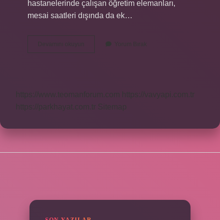
hastanelerinde çalışan öğretim elemanları,
mesai saatleri dışında da ek…
Baş
Devamını okuyun
Yorum Bırak
Asistan
Ameliyat
Yapabilir
Mi
https://www.teomanforum.com
https://vavyapi.com.tr
https://parkhayat.com.tr
Sitemap
SIDEBAR