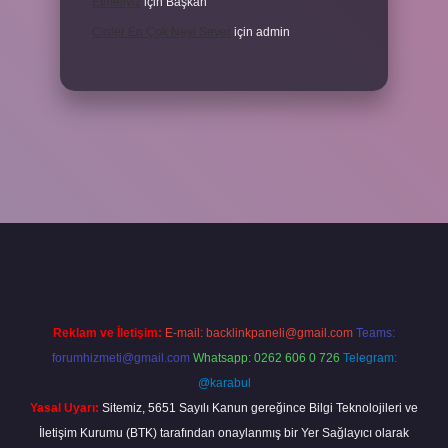
Etmeliyiz
için
Başkan
Cinler En Çok Neyi Sever
için
admin
iş adresi
www.betexper.xyz/
Reklam ve İletişim:
E-mail:
backlinkpaneli@gmail.com
Teams:
forumhizmeti@gmail.com
Whatsapp: 0262 606 0 726
Telegram:
@karabul
Yasal Uyarı:
Sitemiz, 5651 Sayılı Kanun gereğince Bilgi Teknolojileri ve
İletişim Kurumu (BTK) tarafından onaylanmış bir Yer Sağlayıcı olarak