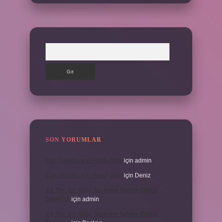
Arama
SON YORUMLAR
Can Sıkıntısı Için Hangi Sure
için
admin
Can Sıkıntısı Için Hangi Sure
için
Deniz
3 6 Yaş Için Kitap Seçerken Nelere Dikkat
Etmeliyiz
için
admin
3 6 Yaş Için Kitap Seçerken Nelere Dikkat