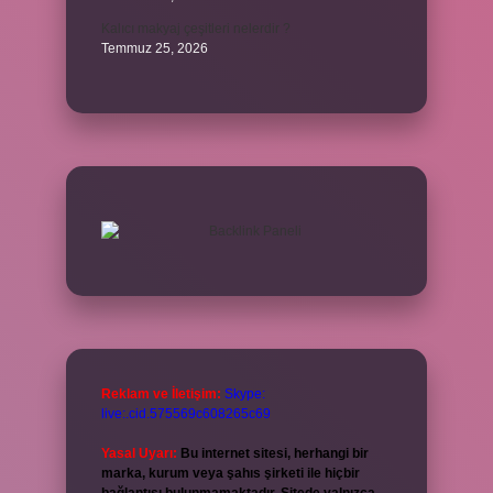
Kalıcı makyaj çeşitleri nelerdir ?
Temmuz 25, 2026
Reklam ve İletişim:
Skype:
live:.cid.575569c608265c69
Yasal Uyarı:
Bu internet sitesi, herhangi bir
marka, kurum veya şahıs şirketi ile hiçbir