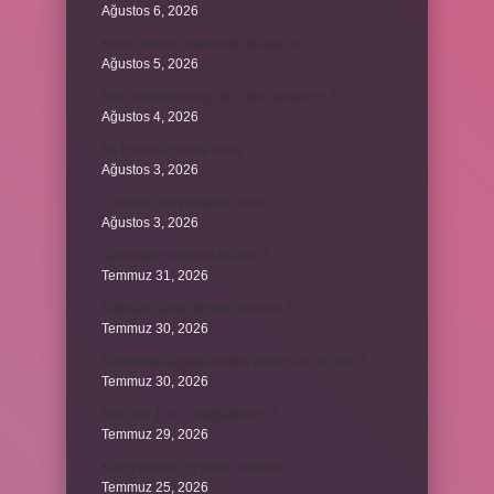
Ağustos 6, 2026
Krom madeni nerelerde kullanılır ?
Ağustos 5, 2026
Avar İmparatorluğu bir Türk devleti mi ?
Ağustos 4, 2026
86 Esmaül Hüsna nedir ?
Ağustos 3, 2026
4. seviye kurs belgesi nedir ?
Ağustos 3, 2026
Şanzıman vites kutusu mu ?
Temmuz 31, 2026
Batuhan hangi dizide oynuyor ?
Temmuz 30, 2026
Şubedeki kargoyu teslim almazsak ne olur ?
Temmuz 30, 2026
The’nun 1 ve 2 bağlantılı mı ?
Temmuz 29, 2026
Kalıcı makyaj çeşitleri nelerdir ?
Temmuz 25, 2026