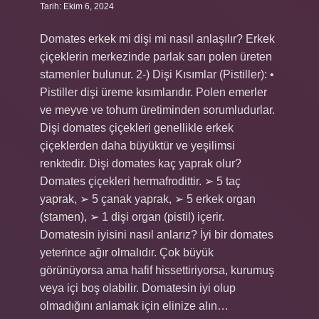
Tarih: Ekim 6, 2024
Domates erkek mi dişi mi nasıl anlaşılır? Erkek
çiçeklerin merkezinde parlak sarı polen üreten
stamenler bulunur. 2-) Dişi Kısımlar (Pistiller): •
Pistiller dişi üreme kısımlarıdır. Polen emerler
ve meyve ve tohum üretiminden sorumludurlar.
Dişi domates çiçekleri genellikle erkek
çiçeklerden daha büyüktür ve yeşilimsi
renktedir. Dişi domates kaç yaprak olur?
Domates çiçekleri hermafrodittir. ➢ 5 taç
yaprak, ➢ 5 çanak yaprak, ➢ 5 erkek organ
(stamen), ➢ 1 dişi organ (pistil) içerir.
Domatesin iyisini nasıl anlarız? İyi bir domates
yeterince ağır olmalıdır. Çok büyük
görünüyorsa ama hafif hissettiriyorsa, kurumuş
veya içi boş olabilir. Domatesin iyi olup
olmadığını anlamak için elinize alın…