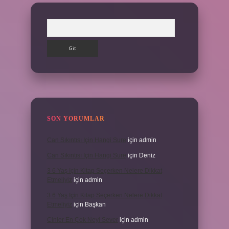
Arama
SON YORUMLAR
Can Sıkıntısı Için Hangi Sure
için
admin
Can Sıkıntısı Için Hangi Sure
için
Deniz
3 6 Yaş Için Kitap Seçerken Nelere Dikkat
Etmeliyiz
için
admin
3 6 Yaş Için Kitap Seçerken Nelere Dikkat
Etmeliyiz
için
Başkan
Cinler En Çok Neyi Sever
için
admin