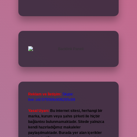
Reklam ve İletişim:
Skype:
live:.cid.575569c608265c69
Yasal Uyarı:
Bu internet sitesi, herhangi bir
marka, kurum veya şahıs şirketi ile hiçbir
bağlantısı bulunmamaktadır. Sitede yalnızca
kendi hazırladığımız makaleler
paylaşılmaktadır. Burada yer alan içerikler