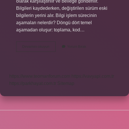
olarak karşılaştırılır ve belleğe gönderilir.
Bilgileri kaydederken, değiştirilen sürüm eski
bilgilerin yerini alır. Bilgi işlem sürecinin
aşamaları nelerdir? Döngü dört temel
aşamadan oluşur: toplama, kod…
Bilgiyi
Devamını okuyun
Yorum Bırak
Işleme
Kuramı
Na
Göre
Bilginin
https://www.teomanforum.com
https://vavyapi.com.tr
Duyusal
Kayıttan
https://parkhayat.com.tr
Sitemap
Kısa
Süreli
Belleğe
Geçişini
Sağlayan
Faktör
Nedir