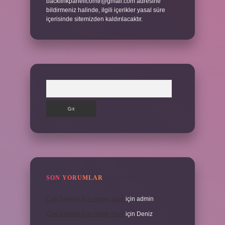
backlinkpanelicomtr@gmail.com
adresine
bildirmeniz halinde, ilgili içerikler yasal süre
içerisinde sitemizden kaldırılacaktır.
Arama
SON YORUMLAR
Can Sıkıntısı Için Hangi Sure
için
admin
Can Sıkıntısı Için Hangi Sure
için
Deniz